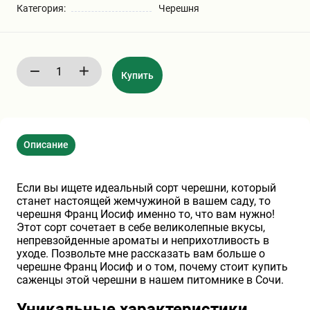
Категория:
Черешня
Бирючина
Шарафуга
Экзотические растения
Плющ
Декоративные саженцы
Купить
Овсяница
Комнатные растения
Описание
Кустарники
Хвойные саженцы
Если вы ищете идеальный сорт черешни, который
ПАМПАСНАЯ ТРАВА
Клематис
(КОРТАДЕРИЯ)
станет настоящей жемчужиной в вашем саду, то
черешня Франц Иосиф именно то, что вам нужно!
Этот сорт сочетает в себе великолепные вкусы,
Кизильник саженец
Глициния
непревзойденные ароматы и неприхотливость в
уходе. Позвольте мне рассказать вам больше о
черешне Франц Иосиф и о том, почему стоит купить
саженцы этой черешни в нашем питомнике в Сочи.
Олеандр саженцы
Гвоздика саженцы
Уникальные характеристики