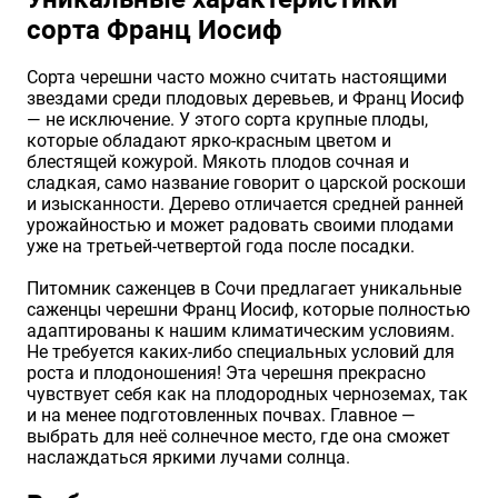
сорта Франц Иосиф
Хризантемы саженцы
Сорта черешни часто можно считать настоящими
звездами среди плодовых деревьев, и Франц Иосиф
Зелень и пряные травы
— не исключение. У этого сорта крупные плоды,
которые обладают ярко-красным цветом и
блестящей кожурой. Мякоть плодов сочная и
сладкая, само название говорит о царской роскоши
и изысканности. Дерево отличается средней ранней
урожайностью и может радовать своими плодами
уже на третьей-четвертой года после посадки.
Питомник саженцев в Сочи предлагает уникальные
саженцы черешни Франц Иосиф, которые полностью
адаптированы к нашим климатическим условиям.
Не требуется каких-либо специальных условий для
роста и плодоношения! Эта черешня прекрасно
чувствует себя как на плодородных черноземах, так
и на менее подготовленных почвах. Главное —
выбрать для неё солнечное место, где она сможет
наслаждаться яркими лучами солнца.