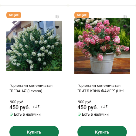
Гортензия
Гортензия
Акция
Акция
метельчатая
метельчатая
"ЛЕВАНА"
"ЛИТЛ
(Levana)
КВИК
ФАЙЕР"
(Little
Quick
Fire)
Гортензия метельчатая
Гортензия метельчатая
"ЛЕВАНА" (Levana)
"ЛИТЛ КВИК ФАЙЕР" (Little
Quick Fire)
900
руб.
900
руб.
450
руб.
/шт.
450
руб.
/шт.
Есть в наличии
Есть в наличии
Купить
Купить