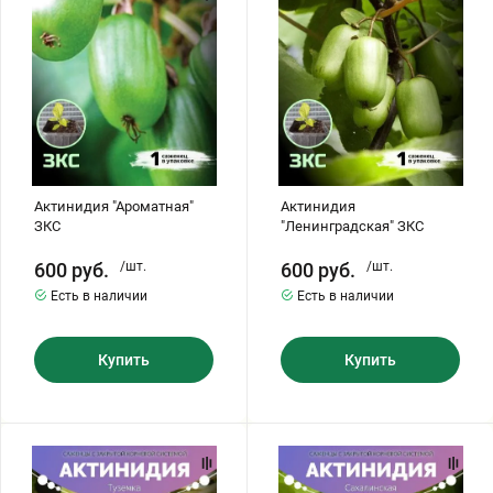
Актинидия "Ароматная"
Актинидия
ЗКС
"Ленинградская" ЗКС
600
руб.
/шт.
600
руб.
/шт.
Есть в наличии
Есть в наличии
Купить
Купить
Актинидия
Актинидия
"Туземка"
"Сахалинская"
ЗКС
ЗКС