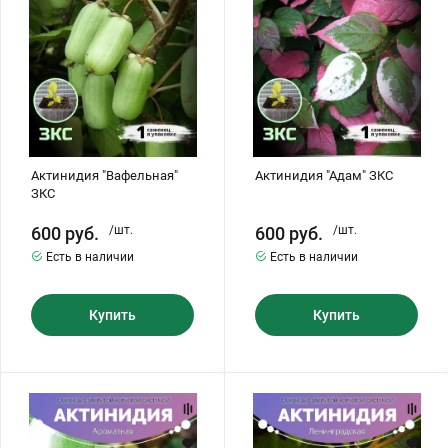
Хризантемы саженцы
Зелень и пряные травы
Актинидия "Вафельная"
Актинидия "Адам" ЗКС
ЗКС
600
руб.
/шт.
600
руб.
/шт.
Есть в наличии
Есть в наличии
Купить
Купить
Актинидия
Актинидия
"Ароматная"
"Ленинградская"
ЗКС
ЗКС