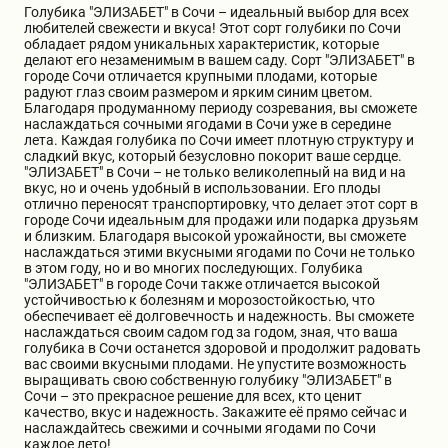
Голубика "ЭЛИЗАБЕТ" в Сочи – идеальный выбор для всех
Бирючина
Шарафуга
Экзотические растения
любителей свежести и вкуса! Этот сорт голубики по Сочи
обладает рядом уникальных характеристик, которые
делают его незаменимым в вашем саду. Сорт "ЭЛИЗАБЕТ" в
городе Сочи отличается крупными плодами, которые
Плющ
Декоративные саженцы
радуют глаз своим размером и ярким синим цветом.
Благодаря продуманному периоду созревания, вы сможете
наслаждаться сочными ягодами в Сочи уже в середине
лета. Каждая голубика по Сочи имеет плотную структуру и
Овсяница
Комнатные растения
сладкий вкус, который безусловно покорит ваше сердце.
"ЭЛИЗАБЕТ" в Сочи – не только великолепный на вид и на
вкус, но и очень удобный в использовании. Его плоды
отлично переносят транспортировку, что делает этот сорт в
Кустарники
Хвойные саженцы
городе Сочи идеальным для продажи или подарка друзьям
и близким. Благодаря высокой урожайности, вы сможете
наслаждаться этими вкусными ягодами по Сочи не только
в этом году, но и во многих последующих. Голубика
ПАМПАСНАЯ ТРАВА
Клематис
"ЭЛИЗАБЕТ" в городе Сочи также отличается высокой
(КОРТАДЕРИЯ)
устойчивостью к болезням и морозостойкостью, что
обеспечивает её долговечность и надежность. Вы сможете
наслаждаться своим садом год за годом, зная, что ваша
Кизильник саженец
Глициния
голубика в Сочи останется здоровой и продолжит радовать
вас своими вкусными плодами. Не упустите возможность
выращивать свою собственную голубику "ЭЛИЗАБЕТ" в
Сочи – это прекрасное решение для всех, кто ценит
Олеандр саженцы
Гвоздика саженцы
качество, вкус и надежность. Закажите её прямо сейчас и
наслаждайтесь свежими и сочными ягодами по Сочи
каждое лето!