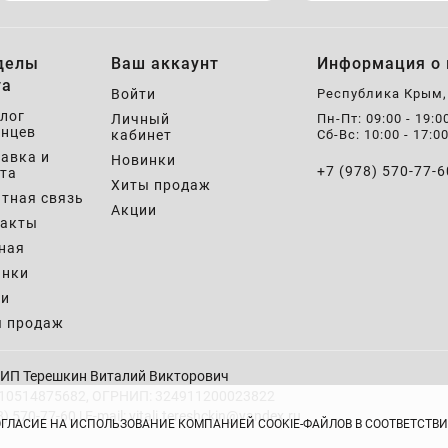
делы
Ваш аккаунт
Информация о 
та
Войти
Республика Крым
лог
Личный
Пн-Пт: 09:00 - 19:0
нцев
кабинет
Сб-Вс: 10:00 - 17:0
авка и
Новинки
+7 (978) 570-77-6
та
Хиты продаж
тная связь
Акции
такты
ная
инки
ии
ы продаж
ИП Терешкин Виталий Викторович
10514875682, ОГРНИП: 324911200023822
8) 570-77-60 | E-mail: vitali.tereshckin@yandex.ru
ОГЛАСИЕ НА ИСПОЛЬЗОВАНИЕ КОМПАНИЕЙ COOKIE-ФАЙЛОВ В СООТВЕТСТ