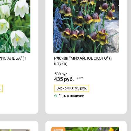
штука)
А" (1
Рябчик "МИХАЙЛОВСКОГО" (1
штука)
530
руб.
435
руб.
/шт.
.
Экономия: 95 руб.
Есть в наличии
Рябчик
Акция