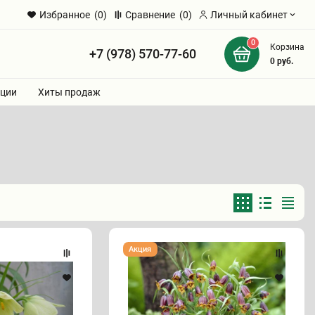
Избранное
(0)
Сравнение
(0)
Личный кабинет
0
Корзина
+7 (978) 570-77-60
и
0
руб.
ции
Хиты продаж
Рябчик
Акция
"УВА-
ВУЛЬПИС"
(1
ШТУКА)