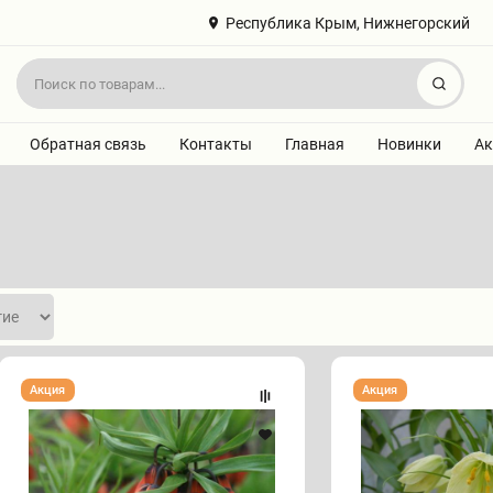
Республика Крым, Нижнегорский
Найт
Обратная связь
Контакты
Главная
Новинки
Ак
Рябчик
Рябчик
Акция
Акция
«Рубра
"
максима»
Радде"
(1
(1
штука)
штука)