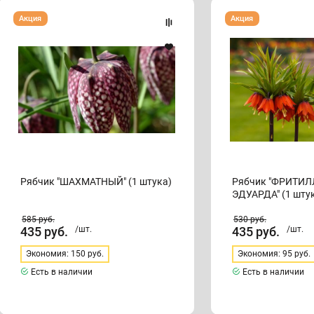
Рябчик
Рябчик
Акция
Акция
"ШАХМАТНЫЙ"
"ФРИТИЛЛЯРИЯ
(1
ЭДУАРДА"
штука)
(1
штука)
Рябчик "ШАХМАТНЫЙ" (1 штука)
Рябчик "ФРИТИ
ЭДУАРДА" (1 шту
585
руб.
530
руб.
435
руб.
/шт.
435
руб.
/шт.
Экономия: 150 руб.
Экономия: 95 руб.
Есть в наличии
Есть в наличии