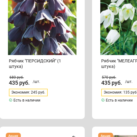
штука)
(1
штука)
Рябчик "ПЕРСИДСКИЙ" (1
Рябчик "МЕЛЕАГРИС АЛЬБ
штука)
штука)
680
руб.
570
руб.
435
руб.
/шт.
435
руб.
/шт.
Экономия: 245 руб.
Экономия: 135 руб
Есть в наличии
Есть в наличии
Рябчик
Рябчик
Акция
Акция