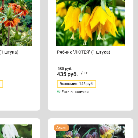
(1 штука)
Рябчик "ЛЮТЕЯ" (1 штука)
580
руб.
435
руб.
/шт.
.
Экономия: 145 руб.
Есть в наличии
Рябчик
Акция
"МИХАЙЛОВСКОГО"
(1