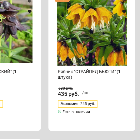
"СТРАЙПЕД
БЬЮТИ"
(1
штука)
КИЙ" (1
Рябчик "СТРАЙПЕД БЬЮТИ" (1
штука)
680
руб.
435
руб.
/шт.
.
Экономия: 245 руб.
Есть в наличии