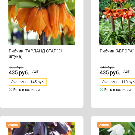
Рябчик "ГАРЛАНД СТАР" (1
Рябчик "АВРОРА" 
штука)
580
руб.
545
руб.
435
руб.
/шт.
435
руб.
/шт.
Экономия: 145 руб.
Экономия: 110 руб
Есть в наличии
Есть в наличии
Рябчик
Рябчик
Акция
Акция
"ПЕРСИДСКИЙ"
"МЕЛЕАГРИС
(1
АЛЬБА"