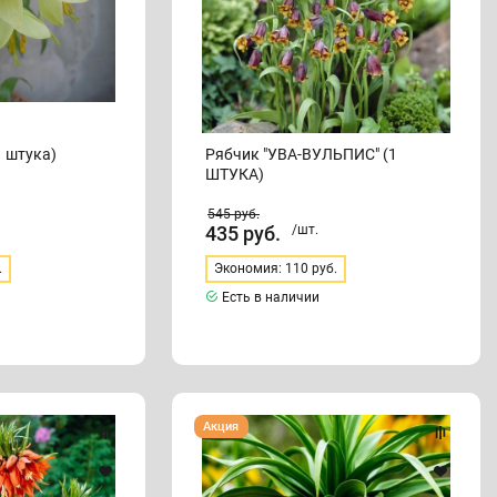
1 штука)
Рябчик "УВА-ВУЛЬПИС" (1
ШТУКА)
545
руб.
435
руб.
/шт.
.
Экономия: 110 руб.
Есть в наличии
Рябчик
Акция
"ЛЮТЕЯ"
(1
штука)