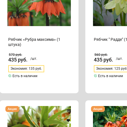
Рябчик «Рубра максима» (1
Рябчик " Радде" (
штука)
570
руб.
560
руб.
435
руб.
/шт.
435
руб.
/шт.
Экономия: 135 руб.
Экономия: 125 руб
Есть в наличии
Есть в наличии
Рябчик
Рябчик
Акция
Акция
"ГАРЛАНД
"АВРОРА"
СТАР"
(1
(1
штука)
штука)