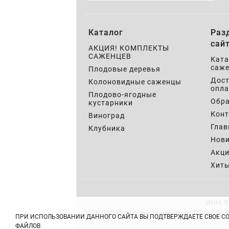
Каталог
Раз
сай
АКЦИЯ! КОМПЛЕКТЫ
САЖЕНЦЕВ
Ката
саже
Плодовые деревья
Дост
Колоновидные саженцы
опла
Плодово-ягодные
Обра
кустарники
Кон
Виноград
Глав
Клубника
Нов
Акц
Хит
ИНН: 9
2026 год. Все права защищены.
Тел: +7 (97
ПРИ ИСПОЛЬЗОВАНИИ ДАННОГО САЙТА ВЫ ПОДТВЕРЖДАЕТЕ СВОЕ С
ФАЙЛОВ