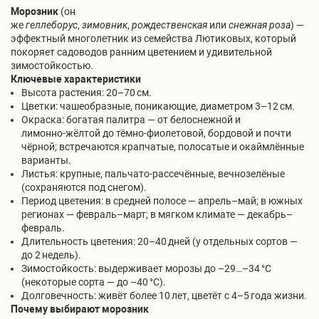
Морозник
(он
же
геллеборус
,
зимовник
,
рождественская
или
снежная роза
) —
эффектный многолетник из семейства Лютиковых, который
покоряет садоводов ранним цветением и удивительной
зимостойкостью.
Ключевые характеристики
Высота растения: 20–70 см.
Цветки: чашеобразные, поникающие, диаметром 3–12 см.
Окраска: богатая палитра — от белоснежной и
лимонно‑жёлтой до тёмно‑фиолетовой, бордовой и почти
чёрной; встречаются крапчатые, полосатые и окаймлённые
варианты.
Листья: крупные, пальчато‑рассечённые, вечнозелёные
(сохраняются под снегом).
Период цветения: в средней полосе — апрель–май; в южных
регионах — февраль–март; в мягком климате — декабрь–
февраль.
Длительность цветения: 20–40 дней (у отдельных сортов —
до 2 недель).
Зимостойкость: выдерживает морозы до –29…–34 °C
(некоторые сорта — до –40 °C).
Долговечность: живёт более 10 лет, цветёт с 4–5 года жизни.
Почему выбирают морозник