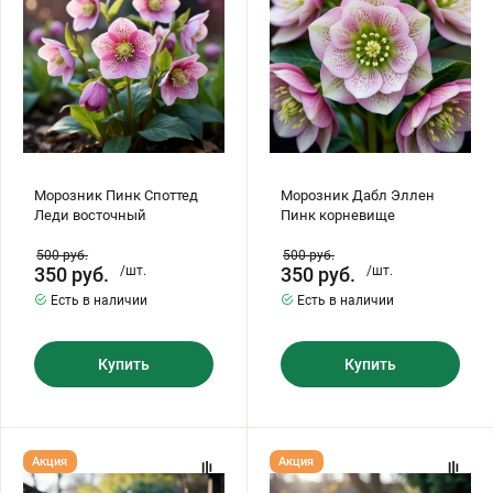
Бирючина
Шарафуга
Экзотические растения
Плющ
Декоративные саженцы
Овсяница
Комнатные растения
Морозник Пинк Споттед
Морозник Дабл Эллен
Леди восточный
Пинк корневище
Кустарники
Хвойные саженцы
500
руб.
500
руб.
350
руб.
/шт.
350
руб.
/шт.
ПАМПАСНАЯ ТРАВА
Есть в наличии
Есть в наличии
Клематис
(КОРТАДЕРИЯ)
Купить
Купить
Кизильник саженец
Глициния
Олеандр саженцы
Гвоздика саженцы
Морозник
Морозник
Акция
Акция
Pluto
Мятные
корневище
Оборки