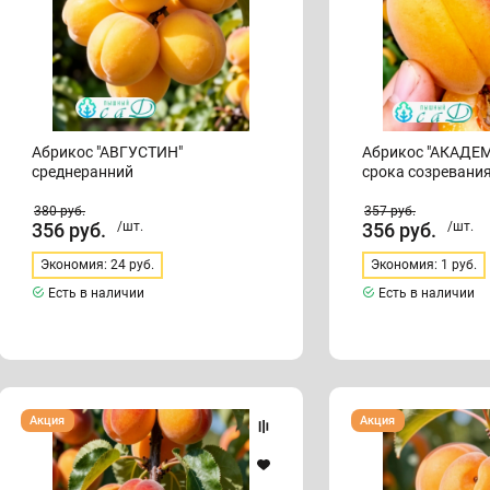
Абрикос "АВГУСТИН"
Абрикос "АКАДЕМ
среднеранний
срока созревани
380
руб.
357
руб.
356
руб.
/шт.
356
руб.
/шт.
Экономия: 24 руб.
Экономия: 1 руб.
Есть в наличии
Есть в наличии
Абрикос
Абрикос
Акция
Акция
"АЛЕША"
"АЛЬФА"
раннего
среднеранний,
срока
самоплодный
созревания