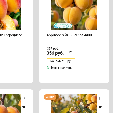
ИК" среднего
Абрикос "АЙСБЕРГ" ранний
я
357
руб.
356
руб.
/шт.
Экономия: 1 руб.
Есть в наличии
Абрикос
Акция
"АМУР"
среднего
срока
созревания