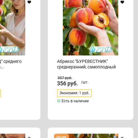
самоплодный
" среднего
Абрикос "БУРЕВЕСТНИК"
я
среднеранний, самоплодный
357
руб.
356
руб.
/шт.
Экономия: 1 руб.
Есть в наличии
Абрикос
Акция