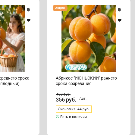
Абрикос
Акция
"ИЮНЬСКИЙ"
раннего
срока
созревания
Абрикос "ИЮНЬСКИЙ" раннего
оплодный)
срока созревания
400
руб.
356
руб.
/шт.
Экономия: 44 руб.
Есть в наличии