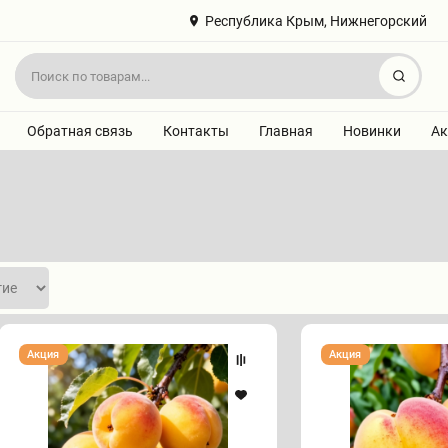
Республика Крым, Нижнегорский
Найт
Обратная связь
Контакты
Главная
Новинки
Ак
Абрикос
Абрикос
Акция
Акция
"АВГУСТИН"
"АКАДЕМИК"
среднеранний
среднего
срока
созревания