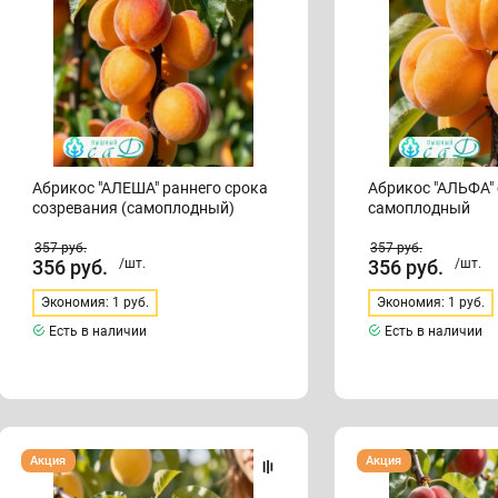
(самоплодный)
Абрикос "АЛЕША" раннего срока
Абрикос "АЛЬФА" среднеранний,
созревания (самоплодный)
самоплодный
357
руб.
357
руб.
356
руб.
/шт.
356
руб.
/шт.
Экономия: 1 руб.
Экономия: 1 руб.
Есть в наличии
Есть в наличии
Абрикос
Абрикос
Акция
Акция
"АНАНАСНЫЙ"
"БИГ
ранний
РЕД"