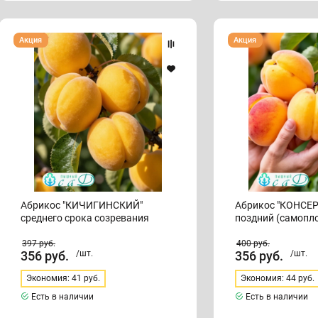
Абрикос
Абрикос
Акция
Акция
"КИЧИГИНСКИЙ"
"КОНСЕРВНЫЙ"
среднего
поздний
срока
(самоплодный)
созревания
Абрикос "КИЧИГИНСКИЙ"
Абрикос "КОНСЕ
среднего срока созревания
поздний (самопл
397
руб.
400
руб.
356
руб.
/шт.
356
руб.
/шт.
Экономия: 41 руб.
Экономия: 44 руб.
Есть в наличии
Есть в наличии