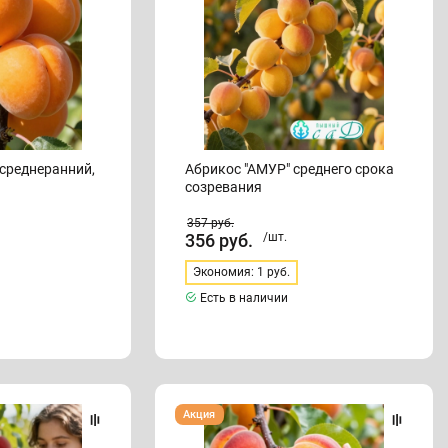
Абрикос "АМУР" среднего срока
созревания
357
руб.
356
руб.
/шт.
Экономия: 1 руб.
Есть в наличии
Абрикос
Акция
"БУРЕВЕСТНИК"
среднеранний,