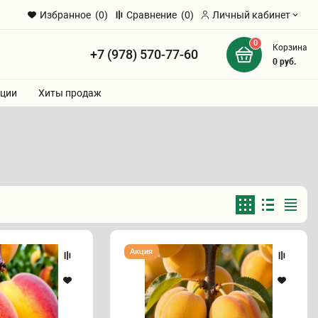
Избранное
(0)
Сравнение
(0)
Личный кабинет
0
Корзина
+7 (978) 570-77-60
и
0
руб.
ции
Хиты продаж
Абрикос
Акция
"АЙСБЕРГ"
ранний