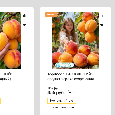
Абрикос
Акция
"КРАСНОЩЕКИЙ"
среднего
срока
созревания
(самоплодный)
РВНЫЙ"
Абрикос "КРАСНОЩЕКИЙ"
одный)
среднего срока созревания
(самоплодный)
357
руб.
356
руб.
/шт.
Экономия: 1 руб.
Есть в наличии