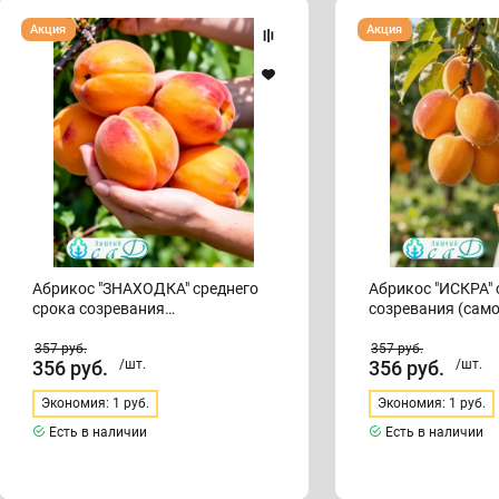
Абрикос
Абрикос
Акция
Акция
"ЗНАХОДКА"
"ИСКРА"
среднего
среднего
срока
срока
созревания
созревания
(самоплодный)
(самоплодный)
Абрикос "ЗНАХОДКА" среднего
Абрикос "ИСКРА" среднего срока
срока созревания
созревания (сам
(самоплодный)
357
руб.
357
руб.
356
руб.
/шт.
356
руб.
/шт.
Экономия: 1 руб.
Экономия: 1 руб.
Есть в наличии
Есть в наличии