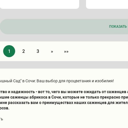
ПОКАЗАТЬ 
1
2
3
»
»»
шный Сад" в Сочи: Ваш выбор для процветания и изобилия!
тво и надежность - вот то, чего вы можете ожидать от саженцев
чшие саженцы абрикоса в Сочи, которые не только прекрасно пр
мне рассказать вам о преимуществах наших саженцев для жите
осов.
ть