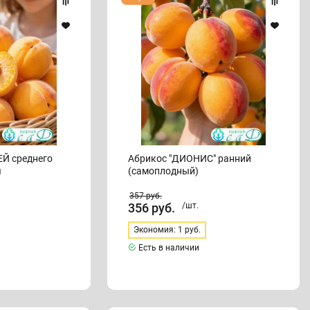
"ДИОНИС"
ранний
(самоплодный)
него
Абрикос "ДИОНИС" ранний
я
(самоплодный)
357
руб.
356
руб.
/шт.
Экономия: 1 руб.
Есть в наличии