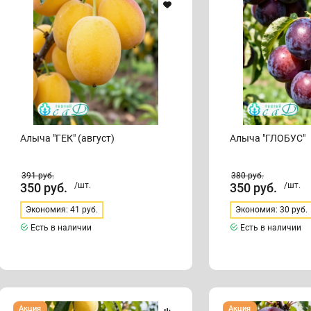
Алыча "ГЕК" (август)
Алыча "ГЛОБУС"
391
руб.
380
руб.
350
руб.
/шт.
350
руб.
/шт.
Экономия: 41 руб.
Экономия: 30 руб.
Есть в наличии
Есть в наличии
Алыча
Алыча
Акция
Акция