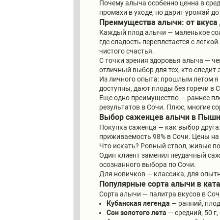
Почему алыча особенно ценна в сред
промахи в уходе, но дарит урожай до 
Преимущества алычи: от вкуса
Каждый плод алычи — маленькое сол
где сладость переплетается с легкой
чистого счастья.
С точки зрения здоровья алыча — чем
отличный выбор для тех, кто следит
Из личного опыта: прошлым летом я 
доступны, дают плоды без горечи в 
Еще одно преимущество — раннее пл
результатов в Сочи. Плюс, многие с
Выбор саженцев алычи в Пышно
Покупка саженца — как выбор друга
приживаемость 98% в Сочи. Цены на 
Что искать? Ровный ствол, живые по
Один клиент заменил неудачный саже
осознанного выбора по Сочи.
Для новичков — классика, для опытн
Популярные сорта алычи в кат
Сорта алычи — палитра вкусов в Соч
Кубанская легенда
— ранний, плод
Сон золотого лета
— средний, 50 г