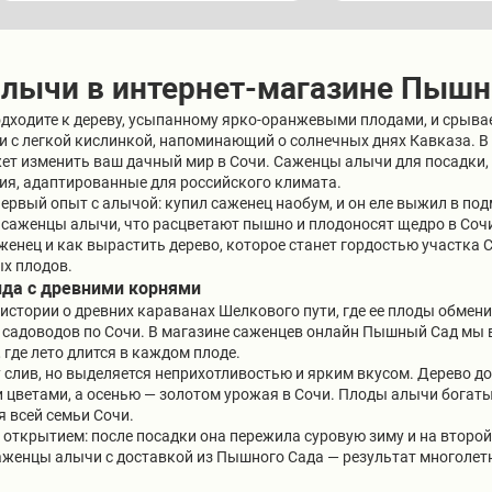
лычи в интернет-магазине Пышн
подходите к дереву, усыпанному ярко-оранжевыми плодами, и срыва
сти с легкой кислинкой, напоминающий о солнечных днях Кавказа.
ет изменить ваш дачный мир в Сочи. Саженцы алычи для посадки, к
ия, адаптированные для российского климата.
первый опыт с алычой: купил саженец наобум, и он еле выжил в по
 саженцы алычи, что расцветают пышно и плодоносят щедро в Сочи
енец и как вырастить дерево, которое станет гордостью участка С
х плодов.
енда с древними корнями
 истории о древних караванах Шелкового пути, где ее плоды обмени
а садоводов по Сочи. В магазине саженцев онлайн Пышный Сад мы 
 где лето длится в каждом плоде.
 слив, но выделяется неприхотливостью и ярким вкусом. Дерево дос
 цветами, а осенью — золотом урожая в Сочи. Плоды алычи богаты
 всей семьи Сочи.
открытием: после посадки она пережила суровую зиму и на второй 
аженцы алычи с доставкой из Пышного Сада — результат многолетн