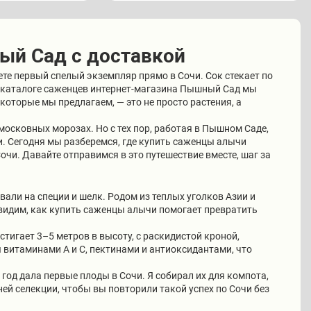
ый Сад с доставкой
ете первый спелый экземпляр прямо в Сочи. Сок стекает по
 В каталоге саженцев интернет-магазина Пышный Сад мы
оторые мы предлагаем, — это не просто растения, а
дмосковных морозах. Но с тех пор, работая в Пышном Саде,
. Сегодня мы разберемся, где купить саженцы алычи
очи. Давайте отправимся в это путешествие вместе, шаг за
вали на специи и шелк. Родом из теплых уголков Азии и
видим, как купить саженцы алычи помогает превратить
тигает 3–5 метров в высоту, с раскидистой кроной,
 витаминами А и С, пектинами и антиоксидантами, что
год дала первые плоды в Сочи. Я собирал их для компота,
ей селекции, чтобы вы повторили такой успех по Сочи без