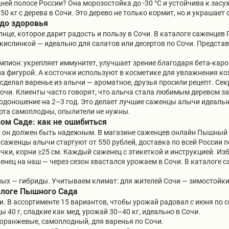
ней полосе России? Она морозостойка до -30 °C и устойчива к засу
50 кг с дерева в Сочи. Это дерево не только кормит, но и украшает 
 до здоровья
нце, которое дарит радость и пользу в Сочи. В каталоге саженце
 кислинкой — идеально для салатов или десертов по Сочи. Представь
пион: укрепляет иммунитет, улучшает зрение благодаря бета-карот
 за фигурой. А косточки используют в косметике для увлажнения ко
сделал варенье из алычи — ароматное, друзья просили рецепт. Сек
Сочи. Клиенты часто говорят, что алыча стала любимым деревом за 
одоношение на 2–3 год. Это делает лучшие саженцы алычи идеал
орта самоплодны, опылители не нужны.
м Саде: как не ошибиться
: он должен быть надежным. В магазине саженцев онлайн Пышный С
саженцы алычи стартуют от 550 рублей, доставка по всей России п
чки, корни ≥25 см. Каждый саженец с этикеткой и инструкцией. Из
нец на наш — через сезон хвастался урожаем в Сочи. В каталоге с
ых — гибриды. Учитываем климат: для жителей Сочи — зимостойки
алоге Пышного Сада
и. В ассортименте 15 вариантов, чтобы урожай радовал с июня по с
ы 40 г, сладкие как мед, урожай 30–40 кг, идеально в Сочи.
, оранжевые, самоплодный, для варенья по Сочи.