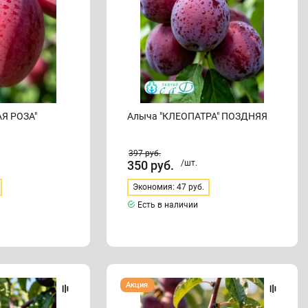
Я РОЗА"
Алыча "КЛЕОПАТРА" ПОЗДНЯЯ
397
руб.
350
руб.
/шт.
Экономия: 47 руб.
Есть в наличии
Алыча
Акция
"ДЕСЕРТНАЯ"
(консервная)