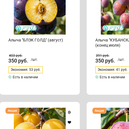
Алыча "БЛЭК ГОЛД" (август)
Алыча "КУБАНСК
(конец июля)
403
руб.
391
руб.
350
руб.
/шт.
350
руб.
/шт.
Экономия: 53 руб.
Экономия: 41 руб.
Есть в наличии
Есть в наличии
Алыча
Алыча
Акция
Акция
"ЗОЛОТО
"ИЮЛЬСКАЯ
СКИФОВ"
РОЗА"