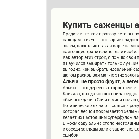
Купить саженцы а
Представьте, как в разгар лета вы 
пальцам, а вкус — это взрыв сладо
знаем, насколько такая картина мож
настоящие хранители тепла и изобил
Как автор этих строк, я помню свой 
я научился выбирать только лучшие
выгодно, как выбрать идеальный саж
шагом раскрывая магию этих золоты
Алыча: не просто фрукт, а лег
Алыча — это дерево, которое шепчет
Кавказа, она давно покорила сердц
обычные дачи в Сочи в мини-оазисы,
Ботанически алыча относится к роду
которая весной покрывается белыми
делает их настоящим суперфудом для
В моем саду алыча стала настоящим 
и соседи заглядывали с завистью. С
ошибок.