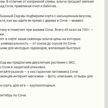
хам. В отличие от капризной сливы, алыча прощает мелкие
сад Сочи, привлекая пчел и бабочек.
в Пышный Сад мы подбираем сорта с насыщенным вкусом,
те, как вы едите ее прямо с дерева в Сочи — момент
ину и помогает при анемии Сочи. Всего 45 ккал на 100 г —
жи.
рет в сорте: наши саженцы алычи цены на которые
универсальность — от соков до соусов по Сочи.
ьными для молодых садоводов, желающих быстрых
ад мы предлагаем двухлетние растения с ЗКС,
о Сочи в защитной упаковке.
бегайте рынков — у нас гарантия питомника Сочи.
аженцев интернет-магазина — фото, описания, отзывы для
е сорта, для юга — крупноплодные.
ентябрь по Сочи.