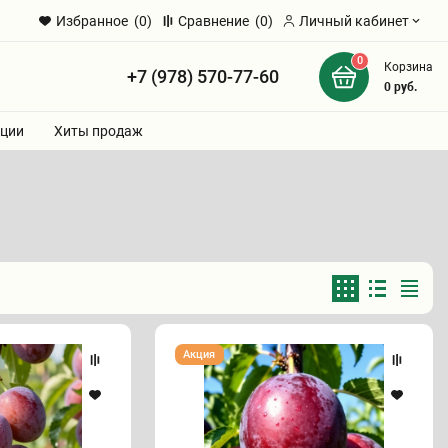
Избранное
(0)
Сравнение
(0)
Личный кабинет
0
Корзина
+7 (978) 570-77-60
и
0
руб.
ции
Хиты продаж
Алыча
Акция
"АРИАДНА"
(конец
июля)