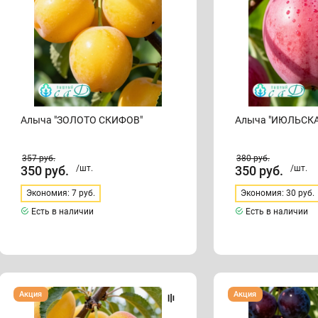
Алыча "ЗОЛОТО СКИФОВ"
Алыча "ИЮЛЬСКА
357
руб.
380
руб.
350
руб.
/шт.
350
руб.
/шт.
Экономия: 7 руб.
Экономия: 30 руб.
Есть в наличии
Есть в наличии
Алыча
Алыча
Акция
Акция
"ГЕК"
"ГЛОБУС"
(август)