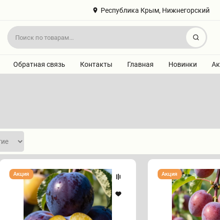
Республика Крым, Нижнегорский
Найт
Обратная связь
Контакты
Главная
Новинки
Ак
Алыча
Алыча
Акция
Акция
"БЛЭК
"КУБАНСКАЯ
ГОЛД"
КОМЕТА"
(август)
(конец
июля)