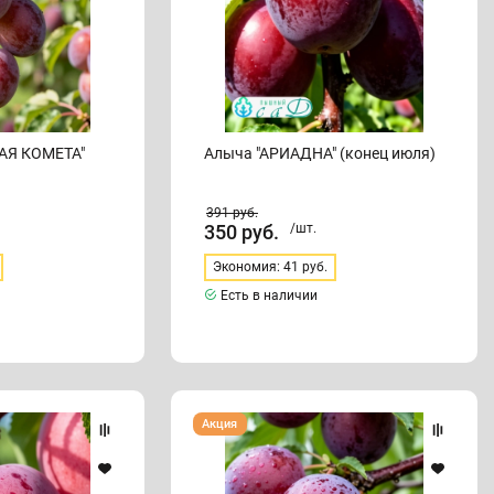
АЯ КОМЕТА"
Алыча "АРИАДНА" (конец июля)
391
руб.
350
руб.
/шт.
Экономия: 41 руб.
Есть в наличии
Алыча
Акция
"КЛЕОПАТРА"
ПОЗДНЯЯ