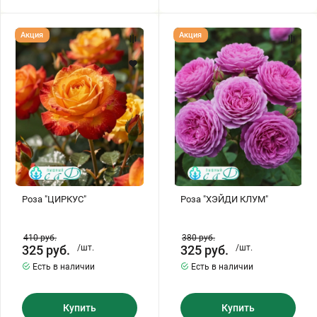
Роза
Роза
Акция
Акция
"ЦИРКУС"
"ХЭЙДИ
КЛУМ"
Роза "ЦИРКУС"
Роза "ХЭЙДИ КЛУМ"
410
руб.
380
руб.
325
руб.
/шт.
325
руб.
/шт.
Есть в наличии
Есть в наличии
Купить
Купить