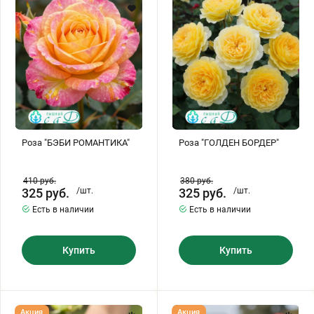
Хризантемы саженцы
Зелень и пряные травы
Роза "БЭБИ РОМАНТИКА"
Роза "ГОЛДЕН БОРДЕР"
410
руб.
380
руб.
325
руб.
/шт.
325
руб.
/шт.
Есть в наличии
Есть в наличии
Купить
Купить
Роза
Роза
Акция
Акция