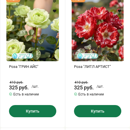
"ГРИН
"ЛИТЛ
АЙС"
АРТИСТ"
Роза "ГРИН АЙС"
Роза "ЛИТЛ АРТИСТ"
410
руб.
410
руб.
325
руб.
/шт.
325
руб.
/шт.
Есть в наличии
Есть в наличии
Купить
Купить