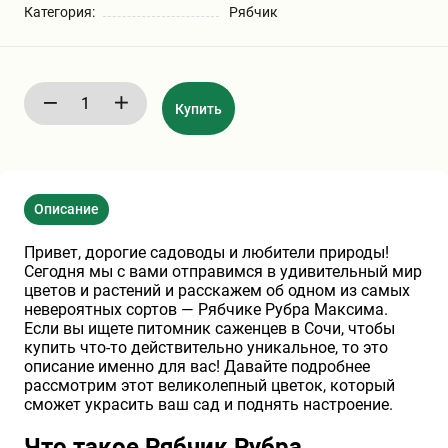
Категория:
Рябчик
Бирючина
Шарафуга
Экзотические растения
Плющ
Декоративные саженцы
Купить
Овсяница
Комнатные растения
Описание
Кустарники
Хвойные саженцы
Привет, дорогие садоводы и любители природы!
Сегодня мы с вами отправимся в удивительный мир
ПАМПАСНАЯ ТРАВА
Клематис
(КОРТАДЕРИЯ)
цветов и растений и расскажем об одном из самых
невероятных сортов — Рябчике Рубра Максима.
Если вы ищете питомник саженцев в Сочи, чтобы
Кизильник саженец
Глициния
купить что-то действительно уникальное, то это
описание именно для вас! Давайте подробнее
рассмотрим этот великолепный цветок, который
сможет украсить ваш сад и поднять настроение.
Олеандр саженцы
Гвоздика саженцы
Что такое Рябчик Рубра