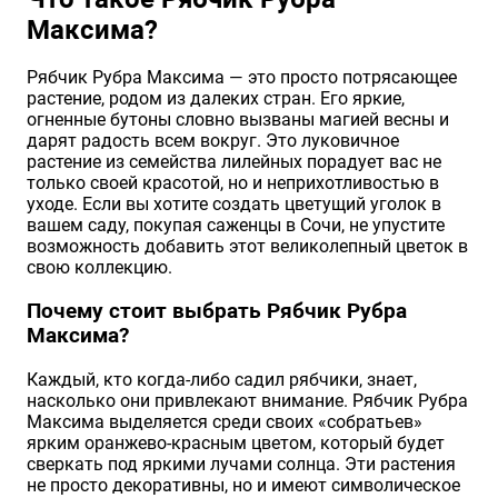
Максима?
Хризантемы саженцы
Рябчик Рубра Максима — это просто потрясающее
растение, родом из далеких стран. Его яркие,
Зелень и пряные травы
огненные бутоны словно вызваны магией весны и
дарят радость всем вокруг. Это луковичное
растение из семейства лилейных порадует вас не
только своей красотой, но и неприхотливостью в
уходе. Если вы хотите создать цветущий уголок в
вашем саду, покупая саженцы в Сочи, не упустите
возможность добавить этот великолепный цветок в
свою коллекцию.
Почему стоит выбрать Рябчик Рубра
Максима?
Каждый, кто когда-либо садил рябчики, знает,
насколько они привлекают внимание. Рябчик Рубра
Максима выделяется среди своих «собратьев»
ярким оранжево-красным цветом, который будет
сверкать под яркими лучами солнца. Эти растения
не просто декоративны, но и имеют символическое