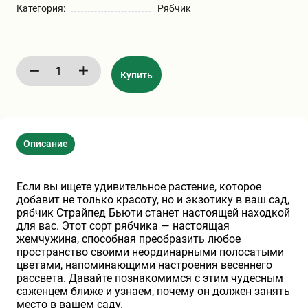
Категория:
Рябчик
Бирючина
Шарафуга
Экзотические растения
Плющ
Декоративные саженцы
Купить
Овсяница
Комнатные растения
Описание
Кустарники
Хвойные саженцы
Если вы ищете удивительное растение, которое
ПАМПАСНАЯ ТРАВА
Клематис
(КОРТАДЕРИЯ)
добавит не только красоту, но и экзотику в ваш сад,
рябчик Страйпед Бьюти станет настоящей находкой
для вас. Этот сорт рябчика — настоящая
Кизильник саженец
Глициния
жемчужина, способная преобразить любое
пространство своими неординарными полосатыми
цветами, напоминающими настроения весеннего
рассвета. Давайте познакомимся с этим чудесным
Олеандр саженцы
Гвоздика саженцы
саженцем ближе и узнаем, почему он должен занять
место в вашем саду.