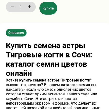
Хризантемы саженцы
Купить
Зелень и пряные травы
Описание
Купить семена астры
Тигровые когти в Сочи:
каталог семян цветов
онлайн
Хотите
купить семена астры "Тигровые когти"
высокого качества? В нашем
каталоге семян
вы
найдете уникальную смесь однолетних цветов,
которая станет ярким акцентом вашего сада или
клумбы в Сочи. Эти астры отличаются
неповторимым окрасом и формой, что делает их
настоящей находкой для любителей оригинальных