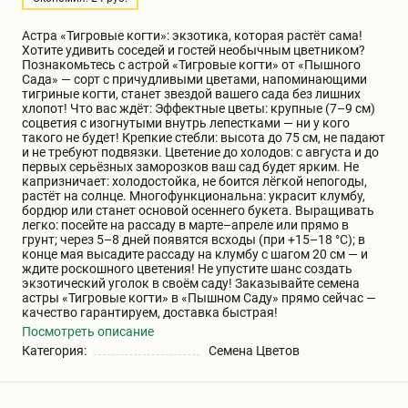
Бирючина
Шарафуга
Экзотические растения
Астра «Тигровые когти»: экзотика, которая растёт сама!
Хотите удивить соседей и гостей необычным цветником?
Познакомьтесь с астрой «Тигровые когти» от «Пышного
Плющ
Декоративные саженцы
Сада» — сорт с причудливыми цветами, напоминающими
тигриные когти, станет звездой вашего сада без лишних
хлопот! Что вас ждёт: Эффектные цветы: крупные (7–9 см)
соцветия с изогнутыми внутрь лепестками — ни у кого
Овсяница
Комнатные растения
такого не будет! Крепкие стебли: высота до 75 см, не падают
и не требуют подвязки. Цветение до холодов: с августа и до
первых серьёзных заморозков ваш сад будет ярким. Не
капризничает: холодостойка, не боится лёгкой непогоды,
Кустарники
Хвойные саженцы
растёт на солнце. Многофункциональна: украсит клумбу,
бордюр или станет основой осеннего букета. Выращивать
легко: посейте на рассаду в марте–апреле или прямо в
грунт; через 5–8 дней появятся всходы (при +15–18 °C); в
ПАМПАСНАЯ ТРАВА
конце мая высадите рассаду на клумбу с шагом 20 см — и
Клематис
(КОРТАДЕРИЯ)
ждите роскошного цветения! Не упустите шанс создать
экзотический уголок в своём саду! Заказывайте семена
астры «Тигровые когти» в «Пышном Саду» прямо сейчас —
качество гарантируем, доставка быстрая!
Кизильник саженец
Глициния
Посмотреть описание
Категория:
Семена Цветов
Олеандр саженцы
Гвоздика саженцы