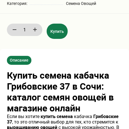
Категория:
Семена Овощей
Бирючина
Шарафуга
Экзотические растения
Плющ
Декоративные саженцы
Купить
Овсяница
Комнатные растения
Описание
Кустарники
Хвойные саженцы
Купить семена кабачка
ПАМПАСНАЯ ТРАВА
Клематис
(КОРТАДЕРИЯ)
Грибовские 37 в Сочи:
каталог семян овощей в
Кизильник саженец
Глициния
магазине онлайн
Если вы хотите
купить семена
кабачка
Грибовские
Олеандр саженцы
Гвоздика саженцы
37
, то это отличный выбор для тех, кто стремится к
выращиванию овощей
с высокой урожайностью. В