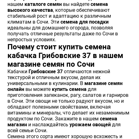
нашем
каталоге семян
вы найдете
семена
Хризантемы саженцы
высокого качества
, которые обеспечивают
стабильный рост и адаптацию к различным
климатам в Сочи. Эти
семена для посадки
идеальны для домашнего огорода, позволяя
Зелень и пряные травы
получать отличные результаты даже по Сочи в
непростых условиях.
Почему стоит купить семена
кабачка Грибовские 37 в нашем
магазине семян по Сочи
Кабачки
Грибовские 37
отличаются нежной
текстурой и отличным вкусом, делая их
универсальными в кулинарии. В
магазине семян
онлайн
вы можете
купить семена
для
приготовления запеканок, рагу, салатов и гарниров
в Сочи. Эти овощи не только радуют вкусом, но и
обладают полезными свойствами, включая
витамины и минералы, что делает их незаменимым
продуктом по Сочи. Закажите в нашем
семена
магазин
и наслаждайтесь
урожаем овощей
для
всей семьи Сочи.
Семена этого сорта имеют хорошую всхожесть и