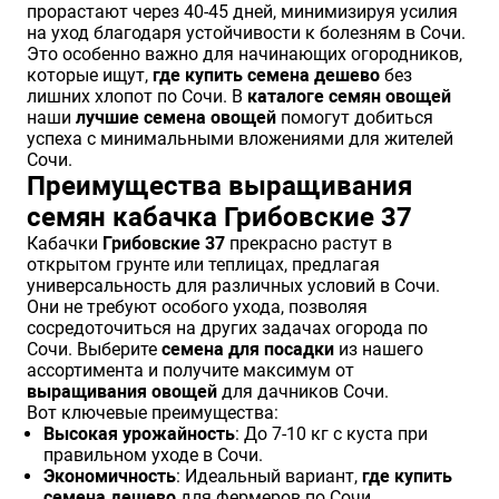
прорастают через 40-45 дней, минимизируя усилия
на уход благодаря устойчивости к болезням в Сочи.
Это особенно важно для начинающих огородников,
которые ищут,
где купить семена дешево
без
лишних хлопот по Сочи. В
каталоге семян овощей
наши
лучшие семена овощей
помогут добиться
успеха с минимальными вложениями для жителей
Сочи.
Преимущества выращивания
семян кабачка Грибовские 37
Кабачки
Грибовские 37
прекрасно растут в
открытом грунте или теплицах, предлагая
универсальность для различных условий в Сочи.
Они не требуют особого ухода, позволяя
сосредоточиться на других задачах огорода по
Сочи. Выберите
семена для посадки
из нашего
ассортимента и получите максимум от
выращивания овощей
для дачников Сочи.
Вот ключевые преимущества:
Высокая урожайность
: До 7-10 кг с куста при
правильном уходе в Сочи.
Экономичность
: Идеальный вариант,
где купить
семена дешево
для фермеров по Сочи.