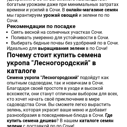
богатым урожаем даже при минимальных затратах
времени и усилий в Сочи. В
онлайн-магазине семян
мы гарантируем
урожай овощей
и зелени по по
Сочи.
Рекомендации по посадке
Сеять весной на солнечных участках Сочи.
Поливать умеренно для устойчивости в Сочи.
Выбирать бедные почвы без удобрений по в Сочи.
Идеально для
выращивания зелени
в по Сочи!
Почему стоит купить семена
укропа "Лесногородский" в
каталоге
Семена укропа "Лесногородский"
подойдут как
опытным садоводам, так и новичкам в Сочи.
Благодаря своей простоте в уходе и высокой
всхожести, они станут отличным выбором для всех,
кто хочет начать своё приключение в мире
садоводства Сочи. Вы сможете легко вырастить
зелень, которая украсит ваше меню и добавит
разнообразия в повседневные блюда в Сочи.
Где
купить семена дешево
? В нашем
каталоге семян
зелени
с доставкой по по Сочи!