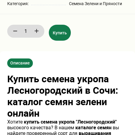
Категория:
Семена Зелени и Пряности
Бирючина
Шарафуга
Экзотические растения
Плющ
Декоративные саженцы
Купить
Овсяница
Комнатные растения
Описание
Кустарники
Хвойные саженцы
Купить семена укропа
ПАМПАСНАЯ ТРАВА
Клематис
(КОРТАДЕРИЯ)
Лесногородский в Сочи:
каталог семян зелени
Кизильник саженец
Глициния
онлайн
Хотите
купить семена укропа "Лесногородский"
Олеандр саженцы
Гвоздика саженцы
высокого качества? В нашем
каталоге семян
вы
найдете проверенный сорт для
выращивания