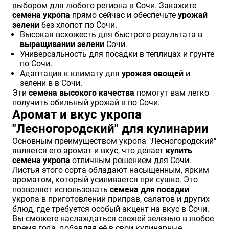
выбором для любого региона в Сочи. Закажите
семена укропа
прямо сейчас и обеспечьте
урожай
зелени
без хлопот по Сочи.
Высокая всхожесть для быстрого результата в
выращивании зелени
Сочи.
Универсальность для посадки в теплицах и грунте
по Сочи.
Адаптация к климату для
урожая овощей
и
зелени в в Сочи.
Эти
семена высокого качества
помогут вам легко
получить обильный урожай в по Сочи.
Аромат и вкус укропа
"Лесногородский" для кулинарии
Основным преимуществом укропа "Лесногородский"
является его аромат и вкус, что делает
купить
семена укропа
отличным решением для Сочи.
Листья этого сорта обладают насыщенным, ярким
ароматом, который усиливается при сушке. Это
позволяет использовать
семена для посадки
укропа в приготовлении приправ, салатов и других
блюд, где требуется особый акцент на вкус в Сочи.
Вы сможете наслаждаться свежей зеленью в любое
время года, добавляя её в свои кулинарные