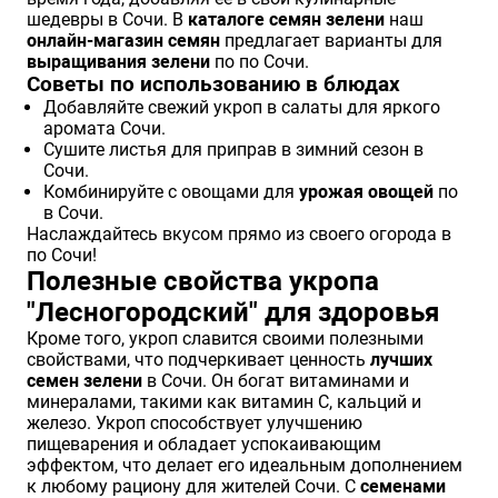
шедевры в Сочи. В
каталоге семян зелени
наш
онлайн-магазин семян
предлагает варианты для
выращивания зелени
по по Сочи.
Советы по использованию в блюдах
Добавляйте свежий укроп в салаты для яркого
аромата Сочи.
Сушите листья для приправ в зимний сезон в
Сочи.
Комбинируйте с овощами для
урожая овощей
по
в Сочи.
Наслаждайтесь вкусом прямо из своего огорода в
по Сочи!
Полезные свойства укропа
"Лесногородский" для здоровья
Кроме того, укроп славится своими полезными
свойствами, что подчеркивает ценность
лучших
семен зелени
в Сочи. Он богат витаминами и
минералами, такими как витамин C, кальций и
железо. Укроп способствует улучшению
пищеварения и обладает успокаивающим
эффектом, что делает его идеальным дополнением
к любому рациону для жителей Сочи. С
семенами