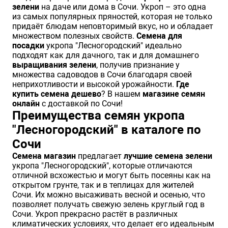
зелени
на даче или дома в Сочи. Укроп – это одна
Хризантемы саженцы
из самых популярных пряностей, которая не только
придаёт блюдам неповторимый вкус, но и обладает
множеством полезных свойств.
Семена для
посадки
укропа "Лесногородский" идеально
Зелень и пряные травы
подходят как для дачного, так и для домашнего
выращивания зелени
, получив признание у
множества садоводов в Сочи благодаря своей
неприхотливости и высокой урожайности.
Где
купить семена дешево
? В нашем
магазине семян
онлайн
с доставкой по Сочи!
Преимущества семян укропа
"Лесногородский" в каталоге по
Сочи
Семена магазин
предлагает
лучшие семена зелени
укропа "Лесногородский", которые отличаются
отличной всхожестью и могут быть посеяны как на
открытом грунте, так и в теплицах для жителей
Сочи. Их можно высаживать весной и осенью, что
позволяет получать свежую зелень круглый год в
Сочи. Укроп прекрасно растёт в различных
климатических условиях, что делает его идеальным