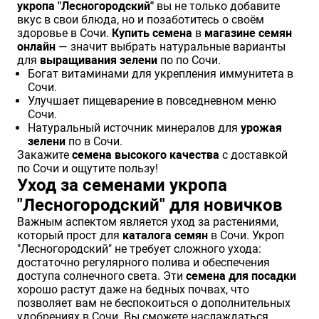
укропа "Лесногородский"
вы не только добавите
вкус в свои блюда, но и позаботитесь о своём
здоровье в Сочи.
Купить семена
в
магазине семян
онлайн
— значит выбрать натуральные варианты
для
выращивания зелени
по по Сочи.
Богат витаминами для укрепления иммунитета в
Сочи.
Улучшает пищеварение в повседневном меню
Сочи.
Натуральный источник минералов для
урожая
зелени
по в Сочи.
Закажите
семена высокого качества
с доставкой
по Сочи и ощутите пользу!
Уход за семенами укропа
"Лесногородский" для новичков
Важным аспектом является уход за растениями,
который прост для
каталога семян
в Сочи. Укроп
"Лесногородский" не требует сложного ухода:
достаточно регулярного полива и обеспечения
доступа солнечного света. Эти
семена для посадки
хорошо растут даже на бедных почвах, что
позволяет вам не беспокоиться о дополнительных
удобрениях в Сочи. Вы сможете наслаждаться