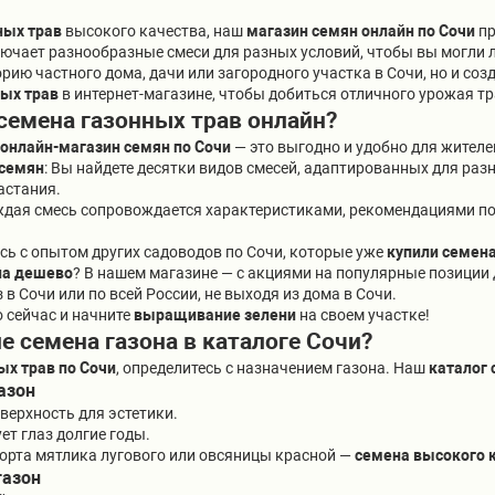
ных трав
высокого качества, наш
магазин семян онлайн по Сочи
пр
ючает разнообразные смеси для разных условий, чтобы вы могли 
ию частного дома, дачи или загородного участка в Сочи, но и соз
ных трав
в интернет-магазине, чтобы добиться отличного урожая тр
семена газонных трав онлайн?
онлайн-магазин семян по Сочи
— это выгодно и удобно для жител
 семян
: Вы найдете десятки видов смесей, адаптированных для раз
астания.
ждая смесь сопровождается характеристиками, рекомендациями п
сь с опытом других садоводов по Сочи, которые уже
купили семен
на дешево
? В нашем магазине — с акциями на популярные позиции
з в Сочи или по всей России, не выходя из дома в Сочи.
 сейчас и начните
выращивание зелени
на своем участке!
 семена газона в каталоге Сочи?
ых трав по Сочи
, определитесь с назначением газона. Наш
каталог
азон
верхность для эстетики.
ует глаз долгие годы.
орта мятлика лугового или овсяницы красной —
семена высокого 
газон