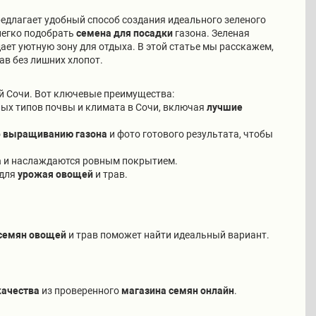
едлагает удобный способ создания идеального зеленого
легко подобрать
семена для посадки
газона. Зеленая
дает уютную зону для отдыха. В этой статье мы расскажем,
ав без лишних хлопот.
ей Сочи. Вот ключевые преимущества:
ных типов почвы и климата в Сочи, включая
лучшие
о
выращиванию газона
и фото готового результата, чтобы
а
и наслаждаются ровным покрытием.
 для
урожая овощей
и трав.
 семян овощей
и трав поможет найти идеальный вариант.
качества
из проверенного
магазина семян онлайн
.