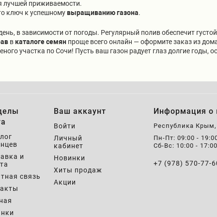
я лучшей приживаемости.
то ключ к успешному
выращиванию газона
.
день, в зависимости от погоды. Регулярный полив обеспечит густой
рав
в
каталоге семян
проще всего онлайн — оформите заказ из дома 
ного участка по Сочи! Пусть ваш газон радует глаз долгие годы, 
делы
Ваш аккаунт
Информация о 
та
Войти
Республика Крым
лог
Личный
Пн-Пт: 09:00 - 19:0
нцев
кабинет
Сб-Вс: 10:00 - 17:0
авка и
Новинки
+7 (978) 570-77-6
та
Хиты продаж
тная связь
Акции
такты
ная
инки