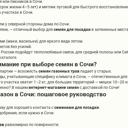
й или пикников в Сочи.
срок жизни 4–5 лет) и мятлик луговой для быстрого восстановлени
 участках в Сочи.
ли у северной стороны дома по Сочи.
 тени, — отличный выбор для
семян для посадки
в затененных места
и (маки, васильки) для яркого вида летом.
ветов без усилий.
а России подойдут теплолюбивые смеси, для средней полосы или С
каталоге.
имание при выборе семян в Сочи?
 партии — всхожесть
семян газонных трав
падает у старых.
нды, учитывающие специфику климата в Сочи, — отечественные для
го участка хватит 1–2 кг, для больших территорий — мешок 10–20 к
венно? В нашем
интернет-магазине семян
с доставкой по Сочи!
газон в Сочи: пошаговое руководство
чву для хорошего контакта с
семенами для посадки
.
добрения, если нужно в Сочи.
ав
равномерно по поверхности.