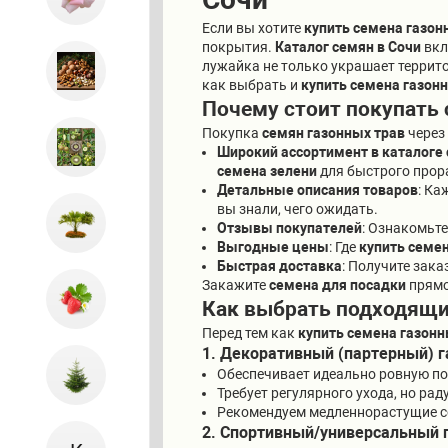
Если вы хотите
купить семена газон
покрытия.
Каталог семян в Сочи
вкл
лужайка не только украшает территор
как выбрать и
купить семена газон
Почему стоит покупать 
Покупка
семян газонных трав
через
Широкий ассортимент в каталоге
семена зелени
для быстрого прор
Детальные описания товаров
: Ка
вы знали, чего ожидать.
Отзывы покупателей
: Ознакомьте
Выгодные цены
: Где
купить семе
Быстрая доставка
: Получите зака
Закажите
семена для посадки
прямо
Как выбрать подходящие
Перед тем как
купить семена газонн
1. Декоративный (партерный) г
Обеспечивает идеально ровную по
Требует регулярного ухода, но рад
Рекомендуем медленнорастущие с
2. Спортивный/универсальный 