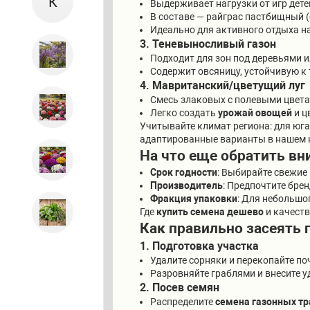
К
Выдерживает нагрузки от игр дете
В составе — райграс пастбищный (
Идеально для активного отдыха на
3. Теневыносливый газон
Подходит для зон под деревьями и
Содержит овсяницу, устойчивую к
4. Мавританский/цветущий луг
Смесь злаковых с полевыми цветам
Легко создать
урожай овощей
и ц
Учитывайте климат региона: для юг
адаптированные варианты в нашем 
На что еще обратить вн
Срок годности
: Выбирайте свежие
Производитель
: Предпочтите бре
Фракция упаковки
: Для небольшо
Где
купить семена дешево
и качест
Как правильно засеять 
1. Подготовка участка
Удалите сорняки и перекопайте по
Разровняйте граблями и внесите у
2. Посев семян
Распределите
семена газонных тр