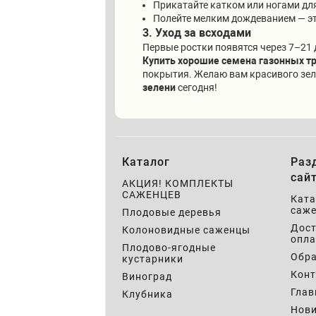
Прикатайте катком или ногами дл
Полейте мелким дождеванием — э
3. Уход за всходами
Первые ростки появятся через 7–21 
Купить хорошие семена газонных т
покрытия. Желаю вам красивого зеле
зелени
сегодня!
Каталог
Раз
сай
АКЦИЯ! КОМПЛЕКТЫ
САЖЕНЦЕВ
Ката
саже
Плодовые деревья
Дост
Колоновидные саженцы
опла
Плодово-ягодные
Обра
кустарники
Кон
Виноград
Глав
Клубника
Нов