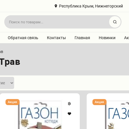
Республика Крым, Нижнегорский
Найт
Обратная связь
Контакты
Главная
Новинки
Ак
ав
Трав
Семена
Семена
Акция
Акция
Газона
Газона
"Коттедж"
"Ленивый"