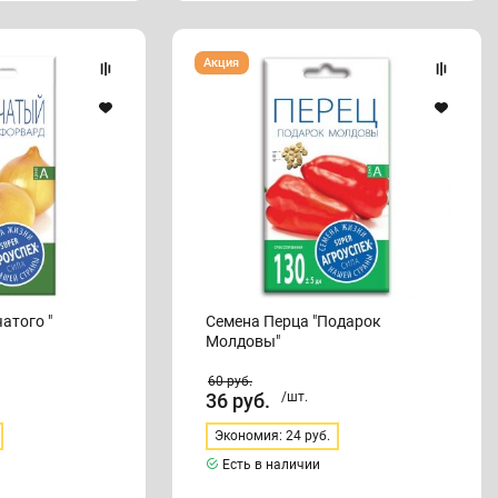
Семена
Акция
Перца
"Подарок
Молдовы"
атого "
Семена Перца "Подарок
Молдовы"
60
руб.
36
руб.
/шт.
Экономия: 24 руб.
Есть в наличии