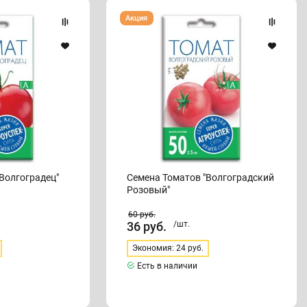
Семена
Акция
Томатов
"Волгоградский
Розовый"
Волгоградец"
Семена Томатов "Волгоградский
Розовый"
60
руб.
36
руб.
/шт.
Экономия: 24 руб.
Есть в наличии