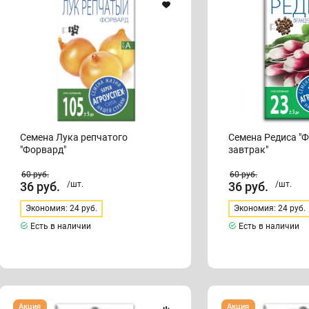
"Форвард"
завтрак"
Семена Лука репчатого
Семена Редиса "
"Форвард"
завтрак"
60
руб.
60
руб.
36
руб.
/шт.
36
руб.
/шт.
Экономия: 24 руб.
Экономия: 24 руб.
Есть в наличии
Есть в наличии
Семена
Семена
Акция
Акция