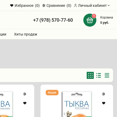
Избранное
(0)
Сравнение
(0)
Личный кабинет
0
Корзина
+7 (978) 570-77-60
и
0
руб.
ции
Хиты продаж
Семена
Акция
Тыквы
"Россиянка"