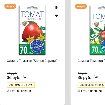
Семена
Семена
Акция
Акция
Томатов
Томатов
"Бычье
"Волгоградец"
Сердце"
Семена Томатов "Бычье Сердце"
Семена Томатов "
60
руб.
60
руб.
36
руб.
/шт.
36
руб.
/шт.
Экономия: 24 руб.
Экономия: 24 руб.
Есть в наличии
Есть в наличии