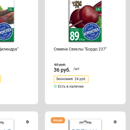
Цилиндра"
Семена Свеклы "Бордо 237"
60
руб.
36
руб.
/шт.
Экономия: 24 руб.
Есть в наличии
Семена
Акция
Редьки
"Зимняя