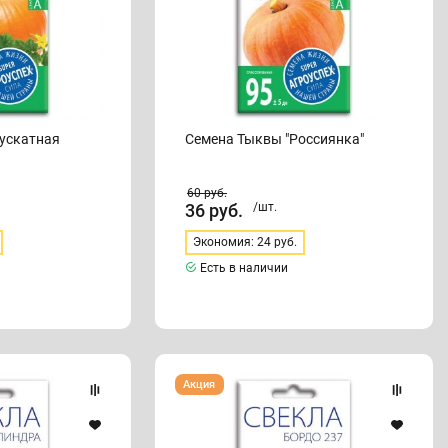
ускатная
Семена Тыквы "Россиянка"
60
руб.
36
руб.
/шт.
Экономия: 24 руб.
Есть в наличии
Семена
Акция
Свеклы
"Бордо
237"