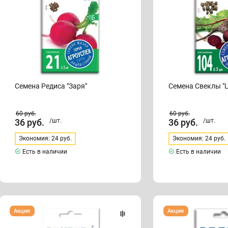
Семена Редиса "Заря"
Семена Свеклы "
60
руб.
60
руб.
36
руб.
/шт.
36
руб.
/шт.
Экономия: 24 руб.
Экономия: 24 руб.
Есть в наличии
Есть в наличии
Семена
Семена
Акция
Акция
Лука
Редиса
репчатого
"Французский