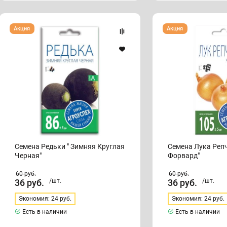
Семена
Семена
Акция
Акция
Редьки
Лука
"
Репчатого
Зимняя
"
Круглая
Форвард"
Черная"
Семена Редьки " Зимняя Круглая
Семена Лука Репч
Черная"
Форвард"
60
руб.
60
руб.
36
руб.
/шт.
36
руб.
/шт.
Экономия: 24 руб.
Экономия: 24 руб.
Есть в наличии
Есть в наличии