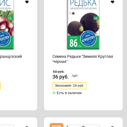
Круглая
Черная"
Французский
Семена Редьки "Зимняя Круглая
Черная"
60
руб.
36
руб.
/шт.
Экономия: 24 руб.
Есть в наличии
Семена
Акция