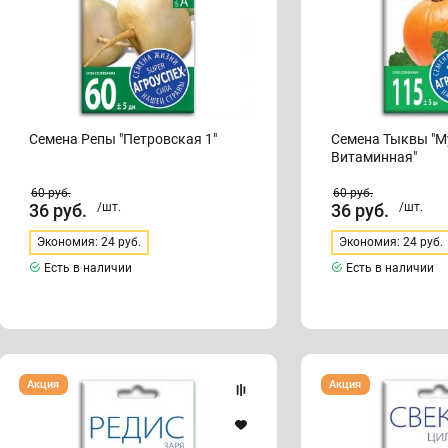
Семена Репы "Петровская 1"
Семена Тыквы "М
Витаминная"
60
руб.
60
руб.
36
руб.
/шт.
36
руб.
/шт.
Экономия: 24 руб.
Экономия: 24 руб.
Есть в наличии
Есть в наличии
Семена
Семена
Акция
Акция
Редиса
Свеклы
"Заря"
"Цилиндра"