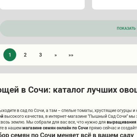
ПОКАЗАТЬ 
1
2
3
»
»»
ощей в Сочи: каталог лучших ов
ыходите в сад по Сочи, а там – спелые томаты, хрустящие огурцы 
ей
высокого качества, в интернет-магазине "Пышный Сад Сочи" мы
возь землю. Мы собрали для вас все, что нужно для
выращивания 
те в нашем
магазине семян онлайн по Сочи
прямо сейчас и создайт
ор семян по Сочи меняет всё в вашем саду