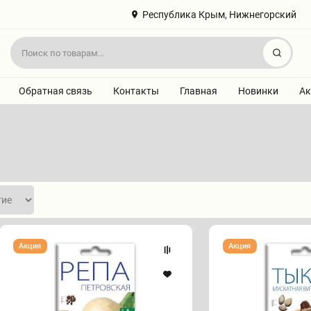
Республика Крым, Нижнегорский
Найт
Обратная связь
Контакты
Главная
Новинки
Ак
Семена
Семена
Акция
Акция
Репы
Тыквы
"Петровская
"Мускатная
1"
Витаминная"