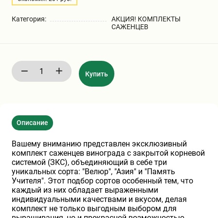
Бирючина
Шарафуга
Экзотические растения
Категория:
АКЦИЯ! КОМПЛЕКТЫ
САЖЕНЦЕВ
Плющ
Декоративные саженцы
Овсяница
Комнатные растения
Купить
Кустарники
Хвойные саженцы
Описание
ПАМПАСНАЯ ТРАВА
Клематис
(КОРТАДЕРИЯ)
Вашему вниманию представлен эксклюзивный
комплект саженцев винограда с закрытой корневой
системой (ЗКС), объединяющий в себе три
Кизильник саженец
Глициния
уникальных сорта: "Велюр", "Азия" и "Память
Учителя". Этот подбор сортов особенный тем, что
каждый из них обладает выраженными
индивидуальными качествами и вкусом, делая
Олеандр саженцы
Гвоздика саженцы
комплект не только выгодным выбором для
выращивания, но и прекрасной возможностью