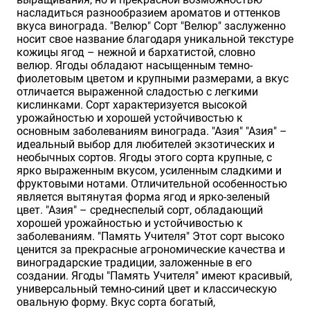
насладиться разнообразием ароматов и оттенков
Хризантемы саженцы
вкуса винограда. "Велюр" Сорт "Велюр" заслуженно
носит свое название благодаря уникальной текстуре
кожицы ягод – нежной и бархатистой, словно
велюр. Ягоды обладают насыщенным темно-
Зелень и пряные травы
фиолетовым цветом и крупными размерами, а вкус
отличается выраженной сладостью с легкими
кислинками. Сорт характеризуется высокой
урожайностью и хорошей устойчивостью к
основным заболеваниям винограда. "Азия" "Азия" –
идеальный выбор для любителей экзотических и
необычных сортов. Ягоды этого сорта крупные, с
ярко выраженным вкусом, усиленным сладкими и
фруктовыми нотами. Отличительной особенностью
является вытянутая форма ягод и ярко-зеленый
цвет. "Азия" – среднеспелый сорт, обладающий
хорошей урожайностью и устойчивостью к
заболеваниям. "Память Учителя" Этот сорт высоко
ценится за прекрасные агрономические качества и
виноградарские традиции, заложенные в его
создании. Ягоды "Память Учителя" имеют красивый,
универсальный темно-синий цвет и классическую
овальную форму. Вкус сорта богатый,