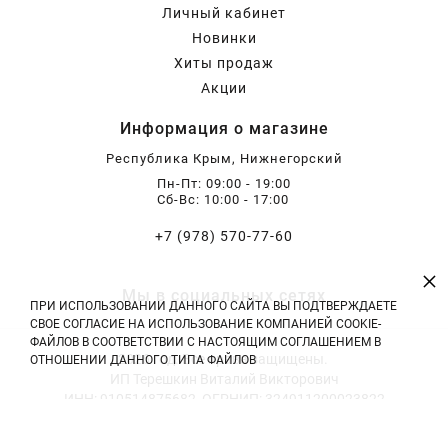
Личный кабинет
Новинки
Хиты продаж
Акции
Информация о магазине
Республика Крым, Нижнегорский
Пн-Пт: 09:00 - 19:00
Сб-Вс: 10:00 - 17:00
+7 (978) 570-77-60
×
Мы в социальных сетях
ПРИ ИСПОЛЬЗОВАНИИ ДАННОГО САЙТА ВЫ ПОДТВЕРЖДАЕТЕ
СВОЕ СОГЛАСИЕ НА ИСПОЛЬЗОВАНИЕ КОМПАНИЕЙ COOKIE-
ФАЙЛОВ В СООТВЕТСТВИИ С НАСТОЯЩИМ СОГЛАШЕНИЕМ В
2026 год. Все права защищены.
ОТНОШЕНИИ ДАННОГО ТИПА ФАЙЛОВ
ИП Терешкин Виталий Викторович
ИНН: 910514875682, ОГРНИП: 324911200023822
Тел: +7 (978) 570-77-60 | E-mail: vitali.tereshckin@yandex.ru