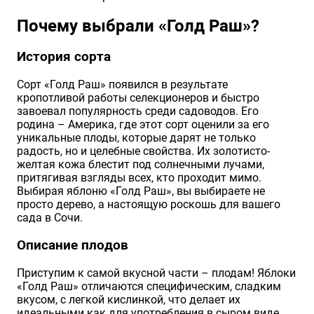
Хризантемы саженцы
Почему выбрали «Голд Раш»?
История сорта
Зелень и пряные травы
Сорт «Голд Раш» появился в результате
кропотливой работы селекционеров и быстро
завоевал популярность среди садоводов. Его
родина – Америка, где этот сорт оценили за его
уникальные плоды, которые дарят не только
радость, но и целебные свойства. Их золотисто-
желтая кожа блестит под солнечными лучами,
притягивая взгляды всех, кто проходит мимо.
Выбирая яблоню «Голд Раш», вы выбираете не
просто дерево, а настоящую роскошь для вашего
сада в Сочи.
Описание плодов
Приступим к самой вкусной части – плодам! Яблоки
«Голд Раш» отличаются специфическим, сладким
вкусом, с легкой кислинкой, что делает их
идеальными как для употребления в сыром виде,