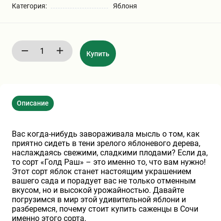
Категория:
Яблоня
Бирючина
Шарафуга
Экзотические растения
Плющ
Декоративные саженцы
Купить
Овсяница
Комнатные растения
Описание
Кустарники
Хвойные саженцы
Вас когда-нибудь завораживала мысль о том, как
ПАМПАСНАЯ ТРАВА
Клематис
(КОРТАДЕРИЯ)
приятно сидеть в тени зрелого яблоневого дерева,
наслаждаясь свежими, сладкими плодами? Если да,
то сорт «Голд Раш» – это именно то, что вам нужно!
Кизильник саженец
Глициния
Этот сорт яблок станет настоящим украшением
вашего сада и порадует вас не только отменным
вкусом, но и высокой урожайностью. Давайте
погрузимся в мир этой удивительной яблони и
Олеандр саженцы
Гвоздика саженцы
разберемся, почему стоит купить саженцы в Сочи
именно этого сорта.