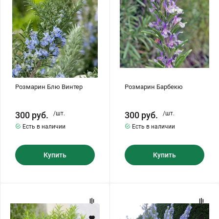
Бирючина
Шарафуга
Экзотические растения
Плющ
Декоративные саженцы
Овсяница
Комнатные растения
Розмарин Блю Винтер
Розмарин Барбекю
Кустарники
Хвойные саженцы
300
руб.
/шт.
300
руб.
/шт.
Есть в наличии
Есть в наличии
ПАМПАСНАЯ ТРАВА
Клематис
(КОРТАДЕРИЯ)
Купить
Купить
Кизильник саженец
Глициния
Розмарин
Розмарин
Олеандр саженцы
Гвоздика саженцы
Росинка
Блю
Лагун