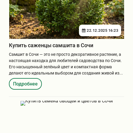
Бирючина
Шарафуга
Экзотические растения
Плющ
Декоративные саженцы
22.12.2025 16:23
Овсяница
Комнатные растения
Купить саженцы самшита в Сочи
Самшит в Сочи — это не просто декоративное растение, а
настоящая находка для любителей садоводства по Сочи.
Кустарники
Хвойные саженцы
Его насыщенный зелёный цвет и компактная форма
делают его идеальным выбором для создания живой из...
ПАМПАСНАЯ ТРАВА
Клематис
Подробнее
(КОРТАДЕРИЯ)
Кизильник саженец
Глициния
Олеандр саженцы
Гвоздика саженцы