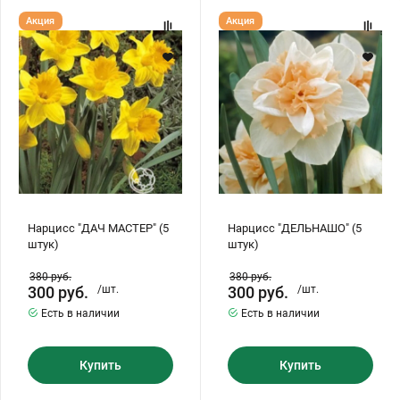
Нарцисс
Нарцисс
Акция
Акция
"ДАЧ
"ДЕЛЬНАШО"
МАСТЕР"
(5
(5
штук)
штук)
Нарцисс "ДАЧ МАСТЕР" (5
Нарцисс "ДЕЛЬНАШО" (5
штук)
штук)
380
руб.
380
руб.
300
руб.
/шт.
300
руб.
/шт.
Есть в наличии
Есть в наличии
Купить
Купить