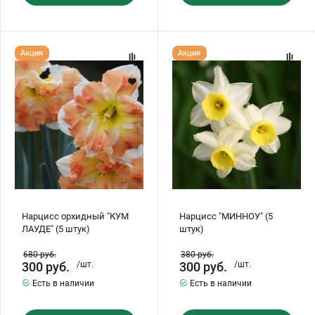
Нарцисс
Нарцисс
Акция
Акция
орхидный
"МИННОУ"
"КУМ
(5
ЛАУДЕ"
штук)
(5
штук)
Нарцисс орхидный "КУМ
Нарцисс "МИННОУ" (5
ЛАУДЕ" (5 штук)
штук)
680
руб.
380
руб.
300
руб.
/шт.
300
руб.
/шт.
Есть в наличии
Есть в наличии