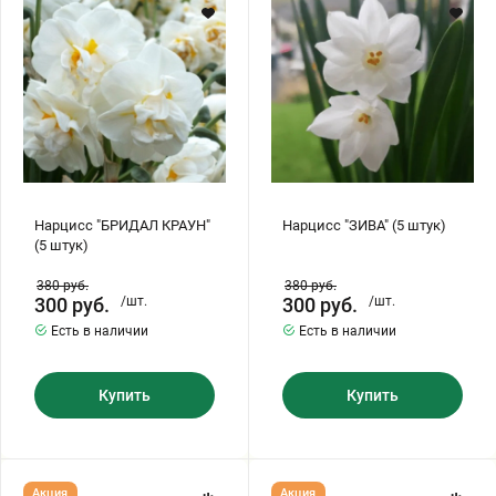
(5
штук)
штук)
Хризантемы саженцы
Зелень и пряные травы
Нарцисс "БРИДАЛ КРАУН"
Нарцисс "ЗИВА" (5 штук)
(5 штук)
380
руб.
380
руб.
300
руб.
/шт.
300
руб.
/шт.
Есть в наличии
Есть в наличии
Купить
Купить
Нарцисс
Нарцисс
Акция
Акция