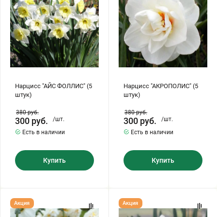
Бирючина
Шарафуга
Экзотические растения
Плющ
Декоративные саженцы
Овсяница
Комнатные растения
Нарцисс "АЙС ФОЛЛИС" (5
Нарцисс "АКРОПОЛИС" (5
штук)
штук)
Кустарники
Хвойные саженцы
380
руб.
380
руб.
300
руб.
/шт.
300
руб.
/шт.
ПАМПАСНАЯ ТРАВА
Есть в наличии
Есть в наличии
Клематис
(КОРТАДЕРИЯ)
Купить
Купить
Кизильник саженец
Глициния
Олеандр саженцы
Гвоздика саженцы
Нарцисс
Нарцисс
Акция
Акция
"БРИДАЛ
"ЗИВА"
КРАУН"
(5