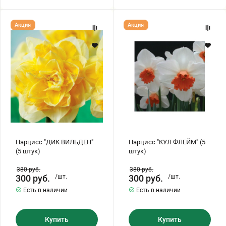
Нарцисс
Нарцисс
Акция
Акция
"ДИК
"КУЛ
ВИЛЬДЕН"
ФЛЕЙМ"
(5
(5
штук)
штук)
Нарцисс "ДИК ВИЛЬДЕН"
Нарцисс "КУЛ ФЛЕЙМ" (5
(5 штук)
штук)
380
руб.
380
руб.
300
руб.
/шт.
300
руб.
/шт.
Есть в наличии
Есть в наличии
Купить
Купить