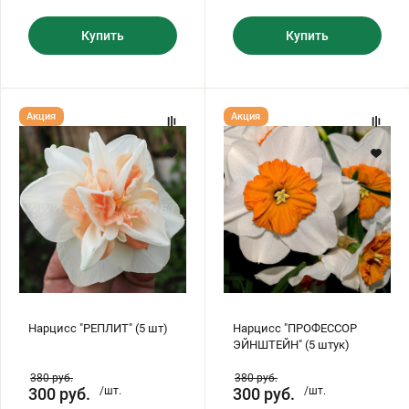
Купить
Купить
Нарцисс
Нарцисс
Акция
Акция
"РЕПЛИТ"
"ПРОФЕССОР
(5
ЭЙНШТЕЙН"
шт)
(5
штук)
Нарцисс "РЕПЛИТ" (5 шт)
Нарцисс "ПРОФЕССОР
ЭЙНШТЕЙН" (5 штук)
380
руб.
380
руб.
300
руб.
/шт.
300
руб.
/шт.