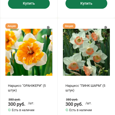
Купить
Купить
Нарцисс
Нарцисс
Акция
Акция
"ОРАНЖЕРИ"
"ПИНК
(5
ШАРМ"
штук)
(5
штук)
Нарцисс "ОРАНЖЕРИ" (5
Нарцисс "ПИНК ШАРМ" (5
штук)
штук)
380
руб.
380
руб.
300
руб.
/шт.
300
руб.
/шт.
Есть в наличии
Есть в наличии