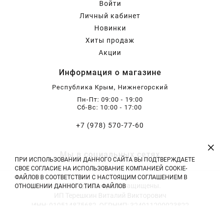
Войти
Бирючина
Шарафуга
Экзотические растения
Личный кабинет
Новинки
Плющ
Декоративные саженцы
Хиты продаж
Акции
Информация о магазине
Овсяница
Комнатные растения
Республика Крым, Нижнегорский
Пн-Пт: 09:00 - 19:00
Кустарники
Хвойные саженцы
Сб-Вс: 10:00 - 17:00
+7 (978) 570-77-60
ПАМПАСНАЯ ТРАВА
Клематис
(КОРТАДЕРИЯ)
×
Мы в социальных сетях
ПРИ ИСПОЛЬЗОВАНИИ ДАННОГО САЙТА ВЫ ПОДТВЕРЖДАЕТЕ
СВОЕ СОГЛАСИЕ НА ИСПОЛЬЗОВАНИЕ КОМПАНИЕЙ COOKIE-
Кизильник саженец
Глициния
ФАЙЛОВ В СООТВЕТСТВИИ С НАСТОЯЩИМ СОГЛАШЕНИЕМ В
2026 год. Все права защищены.
ОТНОШЕНИИ ДАННОГО ТИПА ФАЙЛОВ
ИП Терешкин Виталий Викторович
Олеандр саженцы
Гвоздика саженцы
ИНН: 910514875682, ОГРНИП: 324911200023822
Тел: +7 (978) 570-77-60 | E-mail: vitali.tereshckin@yandex.ru