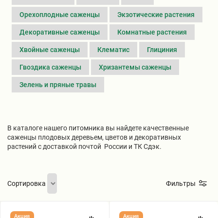
Семена Ягод
Нектарин
Персик
Жимолость
Виноград Вичи
Зем Клубника
Лилия
Лиатрис клубни ( 5шт. в уп.)
Чайно-гибридные Розы
Самшит
Клубника
Орехоплодные саженцы
Экзотические растения
Декоративные саженцы
Комнатные растения
Семена бобовых культур
Персик
Абрикос
Зизифус
Клубника в квартиру
Рябчик
Астильба
Парковые Розы
Гейхера
Малина
Хвойные саженцы
Клематис
Глициния
Пальма
Слива
Инжир
Ирис луковицы
Лютики
Плетистые Розы
Луковицы цветов
Гвоздика саженцы
Хризантемы саженцы
Зелень и пряные травы
Калла для дома и сада клубни 3
Хурма
Кизил
Гладиолусы луковицы
Роза Флорибунда
АРМЕРИЯ
Многолетники
шт.
В каталоге нашего питомника вы найдете качественные
Саженцы Павловнии
СЕМЕНА
Черешня
Смородина
ФРЕЗИЯ луковицы
Морозник корневище
Мускусные Розы
саженцы плодовых деревьем, цветов и декоративных
растений с доставкой почтой России и ТК Сдэк.
Шелковица
Ирга
Гайлардия саженцы
Розы спрей
Сирень
Розы
Сортировка
Фильтры
Яблоня
Лагерстрёмия индийская
Орехоплодные саженцы
Семена
Семена
Акция
Акция