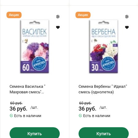
Семена
Семена
Акция
Акция
Василька
Вербены
"
"
Махровая
Идеал"
смесь"
смесь
(однолетник)
(однолетка)
Семена Василька "
Семена Вербены " Идеал"
Махровая смесь"
смесь (однолетка)
(однолетник)
60
руб.
60
руб.
36
руб.
/шт.
36
руб.
/шт.
Есть в наличии
Есть в наличии
Купить
Купить