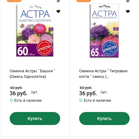
Астры
Астры
Бирючина
Шарафуга
Экзотические растения
"
"
Башня
Тигровые
"
когти
(Смесь
"
Однолетка)
смесь
Плющ
Декоративные саженцы
(
однолетник
)
Овсяница
Комнатные растения
Кустарники
Хвойные саженцы
Семена Астры " Башня "
Семена Астры " Тигровые
(Смесь Однолетка)
когти " смесь (
однолетник )
ПАМПАСНАЯ ТРАВА
Клематис
60
руб.
60
руб.
(КОРТАДЕРИЯ)
36
руб.
/шт.
36
руб.
/шт.
Есть в наличии
Есть в наличии
Кизильник саженец
Глициния
Купить
Купить
Олеандр саженцы
Гвоздика саженцы