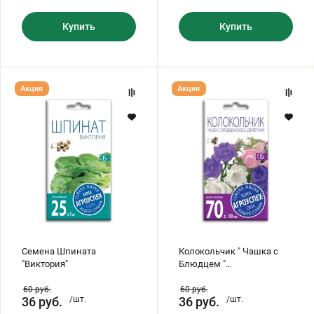
Купить
Купить
Семена
Колокольчик
Акция
Акция
Шпината
"
"Виктория"
Чашка
с
Блюдцем
"
смесь(двулетник)
Семена Шпината
Колокольчик " Чашка с
"Виктория"
Блюдцем "
смесь(двулетник)
60
руб.
60
руб.
36
руб.
/шт.
36
руб.
/шт.