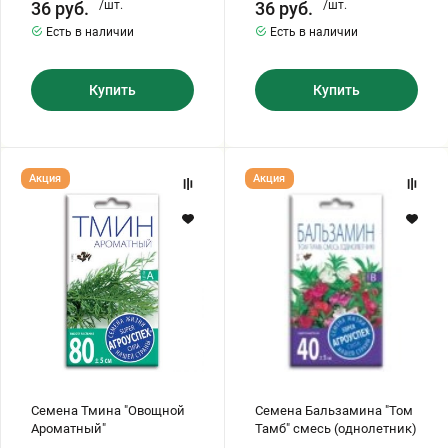
36
руб.
/шт.
36
руб.
/шт.
Есть в наличии
Есть в наличии
Купить
Купить
Семена
Семена
Акция
Акция
Тмина
Бальзамина
"Овощной
"Том
Ароматный"
Тамб"
смесь
(однолетник)
Семена Тмина "Овощной
Семена Бальзамина "Том
Ароматный"
Тамб" смесь (однолетник)