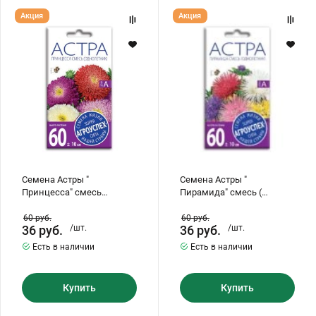
Семена
Семена
Акция
Акция
Хризантемы саженцы
Астры
Астры
"
"
Принцесса"
Пирамида"
смесь
смесь
(однолетка)
(
Зелень и пряные травы
однолетник)
Семена Астры "
Семена Астры "
Принцесса" смесь
Пирамида" смесь (
(однолетка)
однолетник)
60
руб.
60
руб.
36
руб.
/шт.
36
руб.
/шт.
Есть в наличии
Есть в наличии
Купить
Купить