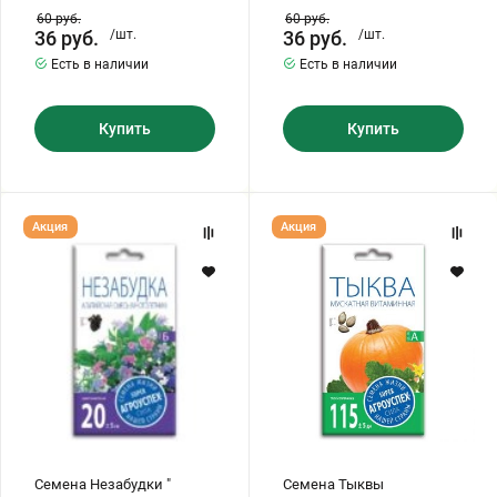
60
руб.
60
руб.
36
руб.
/шт.
36
руб.
/шт.
Есть в наличии
Есть в наличии
Купить
Купить
Семена
Семена
Акция
Акция
Незабудки
Тыквы
"
"Мускатная
Альпийская
Витаминная"
смесь"
(многолетник)
Семена Незабудки "
Семена Тыквы