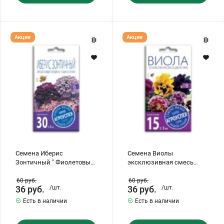
Семена
Семена
Акция
Акция
Иберис
Виолы
Зонтичный
эксклюзивная
"
смесь
Фиолетовый
(двулетник)
Кординал"
(однолетник)
Семена Иберис
Семена Виолы
Зонтичный " Фиолетовый
эксклюзивная смесь
Кординал" (однолетник)
(двулетник)
60
руб.
60
руб.
36
руб.
/шт.
36
руб.
/шт.
Есть в наличии
Есть в наличии