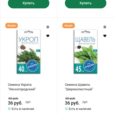
Купить
Купить
Семена
Семена
Акция
Акция
Укропа
Щавель
"Лесногородский"
"Широколистный"
Семена Укропа
Семена Щавель
"Лесногородский"
"Широколистный"
60
руб.
60
руб.
36
руб.
/шт.
36
руб.
/шт.
Есть в наличии
Есть в наличии