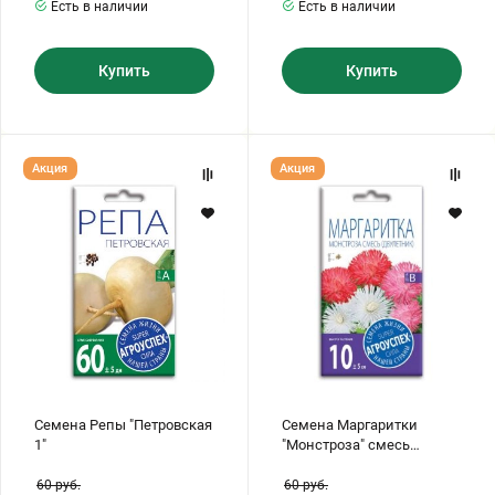
Есть в наличии
Есть в наличии
Купить
Купить
Семена
Семена
Акция
Акция
Репы
Маргаритки
"Петровская
"Монстроза"
1"
смесь
(двулетник)
Семена Репы "Петровская
Семена Маргаритки
1"
"Монстроза" смесь
(двулетник)
60
руб.
60
руб.