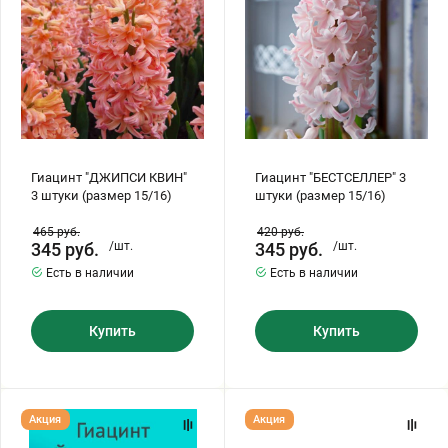
(размер
15/16)
Бирючина
Шарафуга
Экзотические растения
15/16)
Плющ
Декоративные саженцы
Овсяница
Комнатные растения
Гиацинт "ДЖИПСИ КВИН"
Гиацинт "БЕСТСЕЛЛЕР" 3
3 штуки (размер 15/16)
штуки (размер 15/16)
Кустарники
Хвойные саженцы
465
руб.
420
руб.
345
руб.
/шт.
345
руб.
/шт.
ПАМПАСНАЯ ТРАВА
Есть в наличии
Есть в наличии
Клематис
(КОРТАДЕРИЯ)
Купить
Купить
Кизильник саженец
Глициния
Олеандр саженцы
Гвоздика саженцы
Гиацинт
Гиацинт
Акция
Акция
"ЙЕЛЛОУСТОУН"
"ВУДСТОК"
3
3