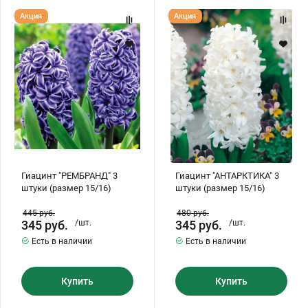
Гиацинт
Гиацинт
Акция
Акция
"РЕМБРАНД"
"АНТАРКТИКА"
3
3
штуки
штуки
(размер
(размер
15/16)
15/16)
Гиацинт "РЕМБРАНД" 3
Гиацинт "АНТАРКТИКА" 3
штуки (размер 15/16)
штуки (размер 15/16)
445
руб.
480
руб.
345
руб.
/шт.
345
руб.
/шт.
Есть в наличии
Есть в наличии
Купить
Купить