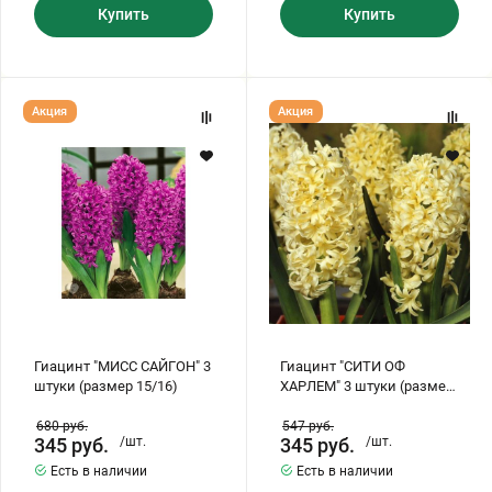
Купить
Купить
Гиацинт
Гиацинт
Акция
Акция
"МИСС
"СИТИ
САЙГОН"
ОФ
3
ХАРЛЕМ"
штуки
3
(размер
штуки
15/16)
(размер
15/16)
Гиацинт "МИСС САЙГОН" 3
Гиацинт "СИТИ ОФ
штуки (размер 15/16)
ХАРЛЕМ" 3 штуки (размер
15/16)
680
руб.
547
руб.
345
руб.
/шт.
345
руб.
/шт.
Есть в наличии
Есть в наличии