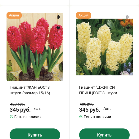
Гиацинт
Гиацинт
Акция
Акция
"ЖАН
"ДЖИПСИ
БОС"
ПРИНЦЕСС"
3
3
штуки
штуки
(размер
(размер
15/16)
15/16)
Гиацинт "ЖАН БОС" 3
Гиацинт "ДЖИПСИ
штуки (размер 15/16)
ПРИНЦЕСС" 3 штуки
(размер 15/16)
420
руб.
480
руб.
345
руб.
/шт.
345
руб.
/шт.
Есть в наличии
Есть в наличии
Купить
Купить