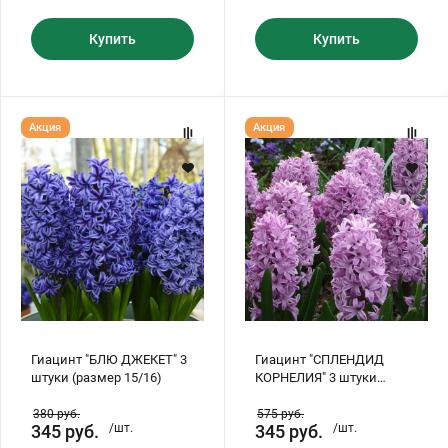
Купить
Купить
Гиацинт
Гиацинт
Акция
Акция
"БЛЮ
"СПЛЕНДИД
ДЖЕКЕТ"
КОРНЕЛИЯ"
3
3
штуки
штуки
(размер
(размер
15/16)
15/16)
Гиацинт "БЛЮ ДЖЕКЕТ" 3
Гиацинт "СПЛЕНДИД
штуки (размер 15/16)
КОРНЕЛИЯ" 3 штуки
(размер 15/16)
380
руб.
575
руб.
345
руб.
/шт.
345
руб.
/шт.