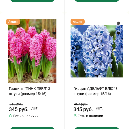
Гиацинт
Гиацинт"ДЕЛЬФТ
Акция
Акция
"ПИНК
БЛЮ"
ПЕРЛ"
3
3
штуки
штуки
(размер
(размер
15/16)
15/16)
Гиацинт "ПИНК ПЕРЛ" 3
Гиацинт"ДЕЛЬФТ БЛЮ" 3
штуки (размер 15/16)
штуки (размер 15/16)
510
руб.
467
руб.
345
руб.
/шт.
345
руб.
/шт.
Есть в наличии
Есть в наличии