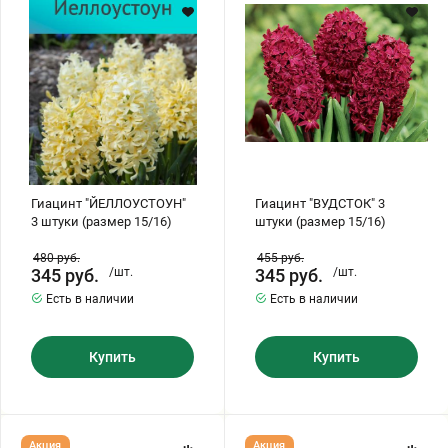
штуки
штуки
(размер
(размер
Хризантемы саженцы
15/16)
15/16)
Зелень и пряные травы
Гиацинт "ЙЕЛЛОУСТОУН"
Гиацинт "ВУДСТОК" 3
3 штуки (размер 15/16)
штуки (размер 15/16)
480
руб.
455
руб.
345
руб.
/шт.
345
руб.
/шт.
Есть в наличии
Есть в наличии
Купить
Купить
Гиацинт
Гиацинт
Акция
Акция