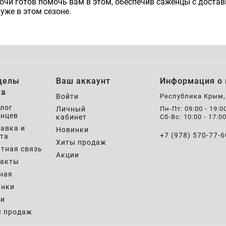
чи готов помочь вам в этом, обеспечив саженцы с доставк
же в этом сезоне.
делы
Ваш аккаунт
Информация о 
та
Войти
Республика Крым
лог
Личный
Пн-Пт: 09:00 - 19:0
нцев
кабинет
Сб-Вс: 10:00 - 17:0
авка и
Новинки
+7 (978) 570-77-6
та
Хиты продаж
тная связь
Акции
такты
ная
инки
ии
ы продаж