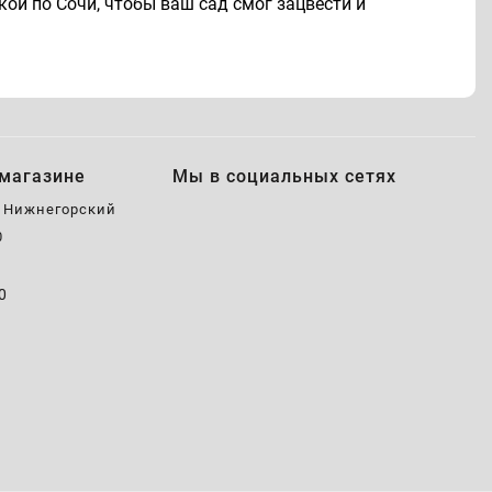
ой по Сочи, чтобы ваш сад смог зацвести и
магазине
Мы в социальных сетях
, Нижнегорский
0
0
0