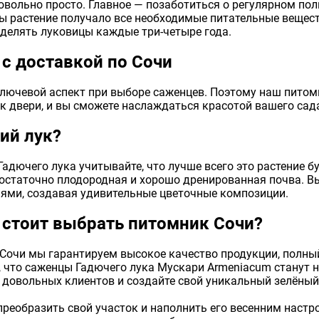
вольно просто. Главное — позаботиться о регулярном поли
бы растение получало все необходимые питательные вещест
делять луковицы каждые три-четыре года.
с доставкой по Сочи
лючевой аспект при выборе саженцев. Поэтому наш питом
 двери, и вы сможете наслаждаться красотой вашего сада
ий лук?
адючего лука учитывайте, что лучше всего это растение б
достаточно плодородная и хорошо дренированная почва. В
ями, создавая удивительные цветочные композиции.
 стоит выбрать питомник Сочи?
Сочи мы гарантируем высокое качество продукции, полный
 что саженцы Гадючего лука Мускари Armeniacum станут 
 довольных клиентов и создайте свой уникальный зелёный 
преобразить свой участок и наполнить его весенним настр