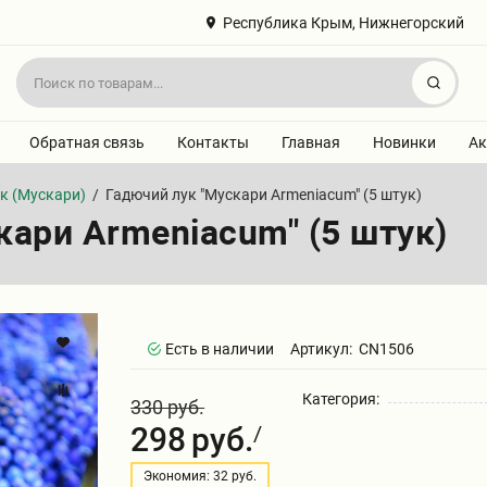
Республика Крым, Нижнегорский
Найт
Обратная связь
Контакты
Главная
Новинки
Ак
к (Мускари)
/
Гадючий лук "Мускари Armeniacum" (5 штук)
кари Armeniacum" (5 штук)
Есть в наличии
Артикул:
CN1506
Категория:
330 руб.
298
руб.
/
Экономия: 32 руб.