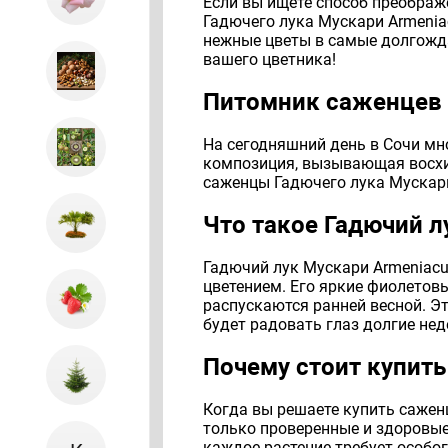
Если вы ищете способ преображ
Гадючего лука Мускари Armeniac
нежные цветы в самые долгожда
вашего цветника!
Питомник саженцев в
На сегодняшний день в Сочи мно
композиция, вызывающая восхищ
саженцы Гадючего лука Мускари
Что такое Гадючий 
Гадючий лук Мускари Armeniacu
цветением. Его яркие фиолетов
распускаются ранней весной. Э
будет радовать глаз долгие нед
Почему стоит купит
Когда вы решаете купить саженц
только проверенные и здоровы
каждое растение требует особо