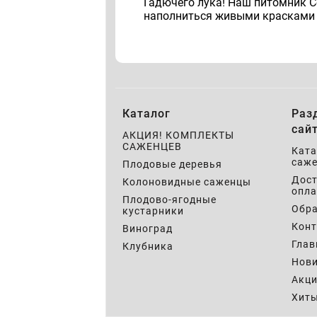
Гадючего лука! Наш питомник Со
наполниться живыми красками у
Каталог
Раз
сай
АКЦИЯ! КОМПЛЕКТЫ
САЖЕНЦЕВ
Ката
саже
Плодовые деревья
Дост
Колоновидные саженцы
опла
Плодово-ягодные
Обра
кустарники
Кон
Виноград
Глав
Клубника
Нов
Акц
Хит