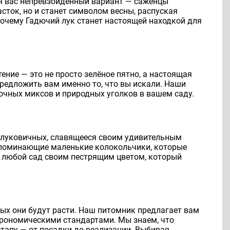
для вас непревзойденный вариант — саженцы
сток, но и станет символом весны, распуская
почему Гадючий лук станет настоящей находкой для
ение — это не просто зелёное пятно, а настоящая
редложить вам именно то, что вы искали. Наши
очных миксов и природных уголков в вашем саду.
 луковичных, славящееся своим удивительным
напоминающие маленькие колокольчики, которые
т любой сад своим пестрящим цветом, который
рых они будут расти. Наш питомник предлагает вам
грономическими стандартами. Мы знаем, что
тапу — от посадки до реализации. Выбирая