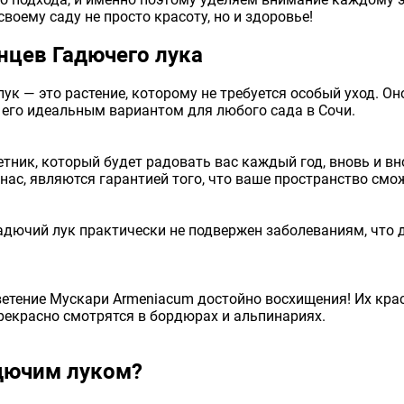
воему саду не просто красоту, но и здоровье!
цев Гадючего лука
лук — это растение, которому не требуется особый уход. О
ет его идеальным вариантом для любого сада в Сочи.
етник, который будет радовать вас каждый год, вновь и в
 нас, являются гарантией того, что ваше пространство см
Гадючий лук практически не подвержен заболеваниям, чт
ветение Мускари Armeniacum достойно восхищения! Их кра
рекрасно смотрятся в бордюрах и альпинариях.
адючим луком?