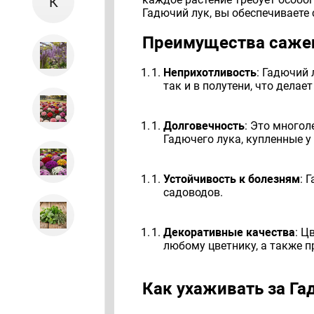
К
Гадючий лук, вы обеспечиваете с
Преимущества сажен
Неприхотливость
: Гадючий 
так и в полутени, что дела
Долговечность
: Это многол
Гадючего лука, купленные у
Устойчивость к болезням
: 
садоводов.
Декоративные качества
: Ц
любому цветнику, а также п
Как ухаживать за Г