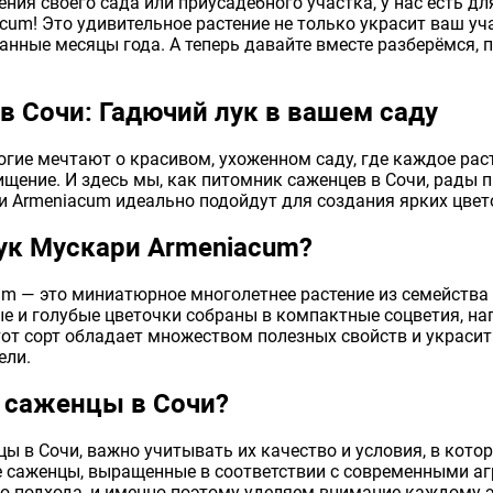
ения своего сада или приусадебного участка, у нас есть 
um! Это удивительное растение не только украсит ваш уча
нные месяцы года. А теперь давайте вместе разберёмся, 
 Сочи: Гадючий лук в вашем саду
гие мечтают о красивом, ухоженном саду, где каждое раст
ение. И здесь мы, как питомник саженцев в Сочи, рады п
 Armeniacum идеально подойдут для создания ярких цвет
лук Мускари Armeniacum?
m — это миниатюрное многолетнее растение из семейства
ые и голубые цветочки собраны в компактные соцветия, 
тот сорт обладает множеством полезных свойств и украси
ели.
ь саженцы в Сочи?
ы в Сочи, важно учитывать их качество и условия, в кото
е саженцы, выращенные в соответствии с современными а
го подхода, и именно поэтому уделяем внимание каждому э