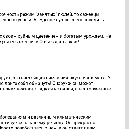
прочность режим "занятых" людей, то саженцы
овенно вкусный. А куда же лучше всего посадить
ас своим буйным цветением и богатым урожаем. Не
 купить саженцы в Сочи с доставкой!
фрукт, это настоящая симфония вкуса и аромата! У
 не дайте себя обмануть! Снаружи он может
нтазии» нежная, сладкая и сочная, а восторженные
заболеваниям и различным климатическим
даптируется к нашему региону. Он прекрасно
росто позаботьтесь о нем, и он ответит вам