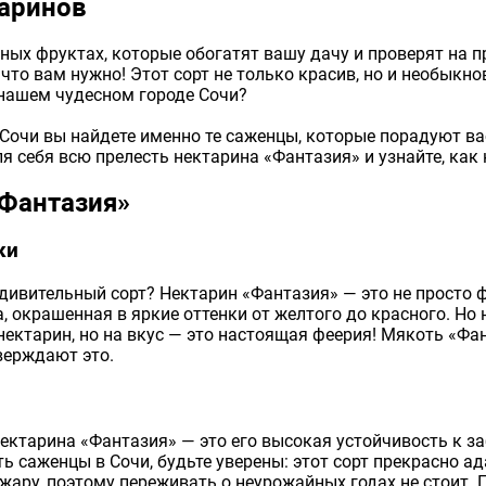
таринов
чных фруктах, которые обогатят вашу дачу и проверят на 
 что вам нужно! Этот сорт не только красив, но и необыкн
 нашем чудесном городе Сочи?
Сочи вы найдете именно те саженцы, которые порадуют в
ля себя всю прелесть нектарина «Фантазия» и узнайте, как
«Фантазия»
ки
дивительный сорт? Нектарин «Фантазия» — это не просто 
, окрашенная в яркие оттенки от желтого до красного. Но
ектарин, но на вкус — это настоящая феерия! Мякоть «Фа
верждают это.
ектарина «Фантазия» — это его высокая устойчивость к 
ь саженцы в Сочи, будьте уверены: этот сорт прекрасно а
ару, поэтому переживать о неурожайных годах не стоит. П