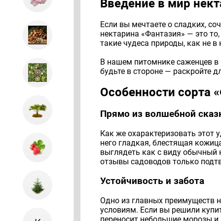
Введение в мир нек
Если вы мечтаете о сладких, со
нектарина «Фантазия» — это то,
такие чудеса природы, как не в
В нашем питомнике саженцев в 
будьте в стороне — раскройте д
Особенности сорта 
Прямо из волшебной сказ
Как же охарактеризовать этот у
него гладкая, блестящая кожица
выглядеть как с виду обычный н
отзывы садоводов только подт
Устойчивость и забота
Одно из главных преимуществ н
условиям. Если вы решили купит
переносит небольшие морозы и ж