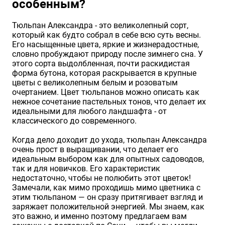
особенным?
Хризантемы саженцы
Тюльпан Александра - это великолепный сорт,
который как будто собрал в себе всю суть весны.
Его насыщенные цвета, яркие и жизнерадостные,
Зелень и пряные травы
словно пробуждают природу после зимнего сна. У
этого сорта выдолбленная, почти раскидистая
форма бутона, которая раскрывается в крупные
цветы с великолепным белым и розоватым
очертанием. Цвет тюльпанов можно описать как
нежное сочетание пастельных тонов, что делает их
идеальными для любого ландшафта - от
классического до современного.
Когда дело доходит до ухода, тюльпан Александра
очень прост в выращивании, что делает его
идеальным выбором как для опытных садоводов,
так и для новичков. Его характеристик
недостаточно, чтобы не полюбить этот цветок!
Замечали, как мимо проходишь мимо цветника с
этим тюльпаном — он сразу притягивает взгляд и
заряжает положительной энергией. Мы знаем, как
это важно, и именно поэтому предлагаем вам