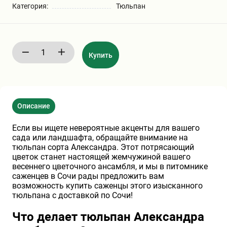
Категория:
Тюльпан
Бирючина
Шарафуга
Экзотические растения
Плющ
Декоративные саженцы
Купить
Овсяница
Комнатные растения
Описание
Кустарники
Хвойные саженцы
Если вы ищете невероятные акценты для вашего
сада или ландшафта, обращайте внимание на
ПАМПАСНАЯ ТРАВА
Клематис
(КОРТАДЕРИЯ)
тюльпан сорта Александра. Этот потрясающий
цветок станет настоящей жемчужиной вашего
весеннего цветочного ансамбля, и мы в питомнике
Кизильник саженец
Глициния
саженцев в Сочи рады предложить вам
возможность купить саженцы этого изысканного
тюльпана с доставкой по Сочи!
Олеандр саженцы
Гвоздика саженцы
Что делает тюльпан Александра